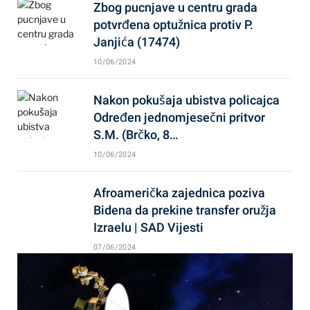
Zbog pucnjave u centru grada
potvrđena optužnica protiv P.
Janjića (17474)
10/06/2024
Nakon pokušaja ubistva policajca
Određen jednomjesečni pritvor
S.M. (Brčko, 8…
10/06/2024
Afroamerička zajednica poziva
Bidena da prekine transfer oružja
Izraelu | SAD Vijesti
07/06/2024