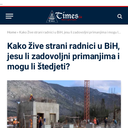
...
Home
»
Kako žive strani radnici u BiH, jesu li zadovoljni primanjima i mogu li štedjeti?
Kako žive strani radnici u BiH,
jesu li zadovoljni primanjima i
mogu li štedjeti?