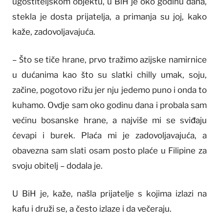
ugostiteljskom objektu, u BiH je oko godinu dana,
stekla je dosta prijatelja, a primanja su joj, kako
kaže, zadovoljavajuća.
– Što se tiče hrane, prvo tražimo azijske namirnice
u dućanima kao što su slatki chilly umak, soju,
začine, pogotovo rižu jer nju jedemo puno i onda to
kuhamo. Ovdje sam oko godinu dana i probala sam
većinu bosanske hrane, a najviše mi se sviđaju
ćevapi i burek. Plaća mi je zadovoljavajuća, a
obavezna sam slati osam posto plaće u Filipine za
svoju obitelj – dodala je.
U BiH je, kaže, našla prijatelje s kojima izlazi na
kafu i druži se, a često izlaze i da večeraju.