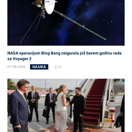
NASA operacijom Bing Bang osigurala još barem godinu rada
za Voyager 2
NAUKA
07/08/2026
0