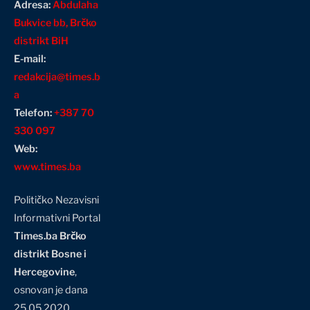
Adresa:
Abdulaha
Bukvice bb, Brčko
distrikt BiH
E-mail:
redakcija@times.b
a
Telefon:
+387 70
330 097
Web:
www.times.ba
Političko Nezavisni
Informativni Portal
Times.ba Brčko
distrikt Bosne i
Hercegovine
,
osnovan je dana
25.05.2020.