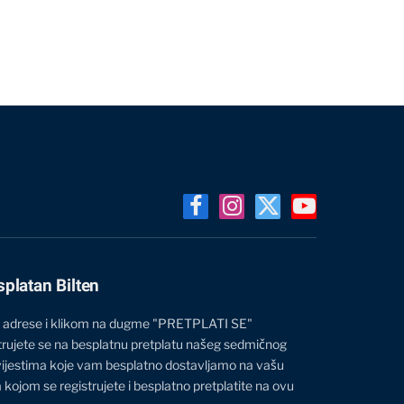
Facebook
Instagram
X
YouTube
(Twitter)
splatan Bilten
 adrese i klikom na dugme "PRETPLATI SE"
trujete se na besplatnu pretplatu našeg sedmičnog
vijestima koje vam besplatno dostavljamo na vašu
 kojom se registrujete i besplatno pretplatite na ovu