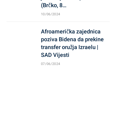
(Brčko, 8…
10/06/2024
Afroamerička zajednica
poziva Bidena da prekine
transfer oružja Izraelu |
SAD Vijesti
07/06/2024