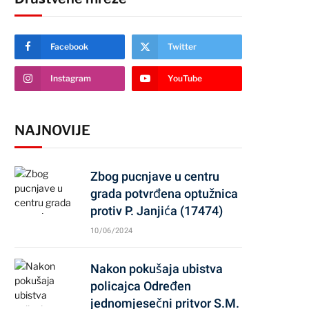
Facebook
Twitter
Instagram
YouTube
NAJNOVIJE
Zbog pucnjave u centru
grada potvrđena optužnica
protiv P. Janjića (17474)
10/06/2024
Nakon pokušaja ubistva
policajca Određen
jednomjesečni pritvor S.M.