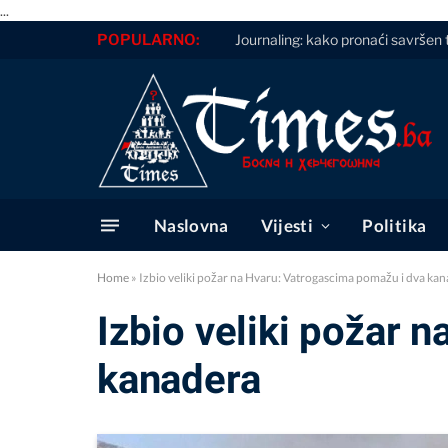
...
POPULARNO:
Journaling: kako pronaći savršen 
Naslovna
Vijesti
Politika
Home
»
Izbio veliki požar na Hvaru: Vatrogascima pomažu i dva ka
Izbio veliki požar 
kanadera