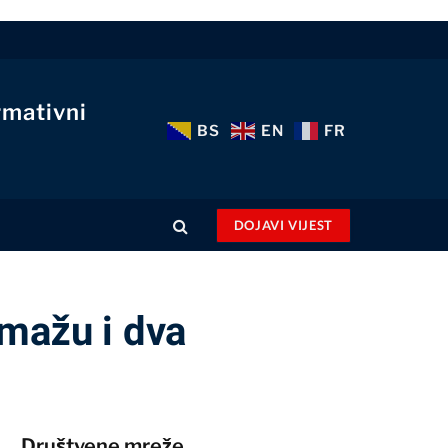
rmativni
BS
EN
FR
DOJAVI VIJEST
omažu i dva
Društvene mreže