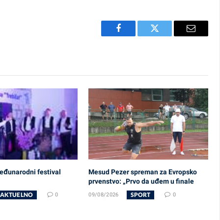
Facebook
Twitter
Email
eđunarodni festival
Mesud Pezer spreman za Evropsko
prvenstvo: „Prvo da uđem u finale
AKTUELNO
SPORT
0
09/08/2026
0