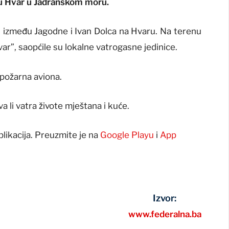
vru Hvar u Jadranskom moru.
ati između Jagodne i Ivan Dolca na Hvaru. Na terenu
var”, saopćile su lokalne vatrogasne jedinice.
vpožarna aviona.
 li vatra živote mještana i kuće.
plikacija. Preuzmite je na
Google Playu
i
App
Izvor:
www.federalna.ba