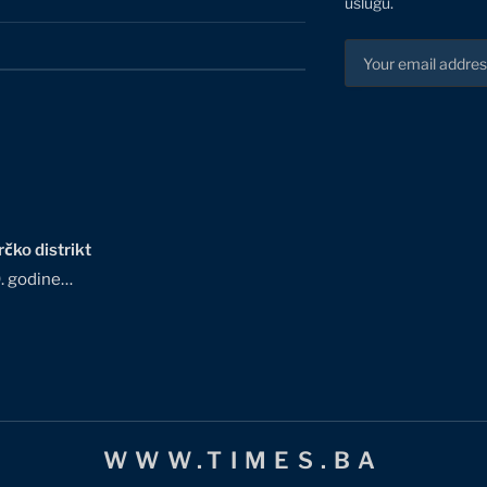
uslugu.
čko distrikt
0. godine…
WWW.TIMES.BA