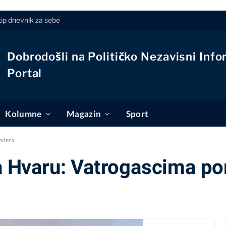
tip dnevnik za sebe
Dobrodošli na Političko Nezavisni Info
Portal
Kolumne
Magazin
Sport
nadera
na Hvaru: Vatrogascima p