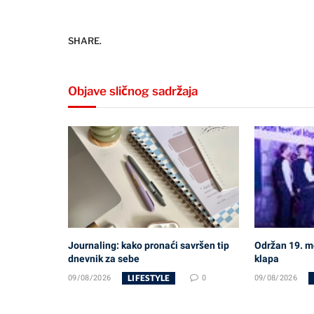
SHARE.
Objave sličnog sadržaja
Journaling: kako pronaći savršen tip
Održan 19. m
dnevnik za sebe
klapa
LIFESTYLE
09/08/2026
0
09/08/2026