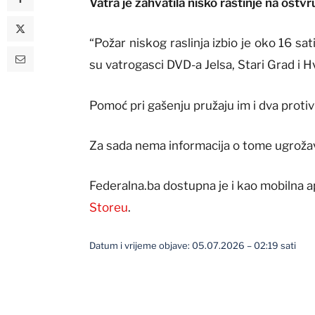
Vatra je zahvatila nisko rastinje na ost
“Požar niskog raslinja izbio je oko 16 s
su vatrogasci DVD-a Jelsa, Stari Grad i H
Pomoć pri gašenju pružaju im i dva proti
Za sada nema informacija o tome ugrožava
Federalna.ba dostupna je i kao mobilna a
Storeu
.
Datum i vrijeme objave: 05.07.2026 – 02:19 sati