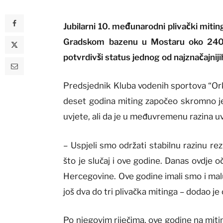
Jubilarni 10. međunarodni plivački miti
Gradskom bazenu u Mostaru oko 240 p
potvrdivši status jednog od najznačajniji
Predsjednik Kluba vodenih sportova “Ork
deset godina miting započeo skromno je
uvjete, ali da je u međuvremenu razina uv
– Uspjeli smo održati stabilnu razinu re
što je slučaj i ove godine. Danas ovdje 
Hercegovine. Ove godine imali smo i malu
još dva do tri plivačka mitinga – dodao je
Po njegovim riječima, ove godine na mitingu