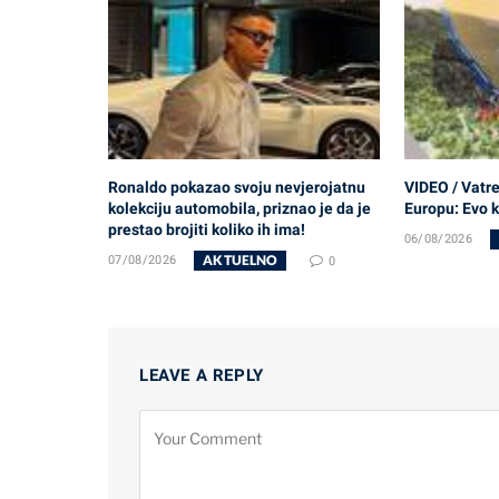
Ronaldo pokazao svoju nevjerojatnu
VIDEO / Vatr
kolekciju automobila, priznao je da je
Europu: Evo 
prestao brojiti koliko ih ima!
06/08/2026
AKTUELNO
07/08/2026
0
LEAVE A REPLY