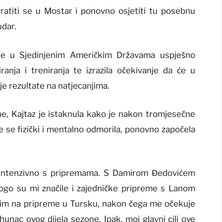
o vratiti se u Mostar i ponovno osjetiti tu posebnu
udar.
ne u Sjedinjenim Američkim Državama uspješno
iranja i treniranja te izrazila očekivanje da će u
je rezultate na natjecanjima.
e, Kajtaz je istaknula kako je nakon tromjesečne
e se fizički i mentalno odmorila, ponovno započela
 intenzivno s pripremama. S Damirom Đedovićem
ogo su mi značile i zajedničke pripreme s Lanom
azim na pripreme u Tursku, nakon čega me očekuje
unac ovog dijela sezone. Ipak, moj glavni cilj ove