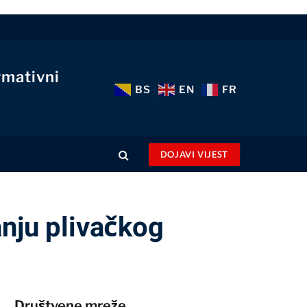
rmativni
BS
EN
FR
DOJAVI VIJEST
anju plivačkog
Društvene mreže