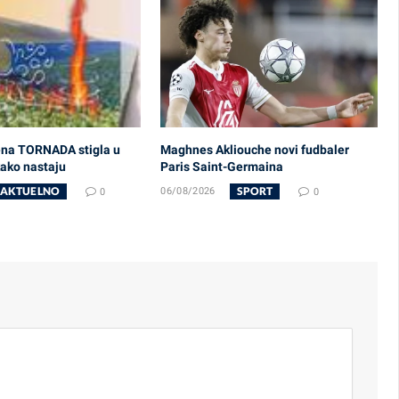
ena TORNADA stigla u
Maghnes Akliouche novi fudbaler
kako nastaju
Paris Saint-Germaina
AKTUELNO
SPORT
0
06/08/2026
0