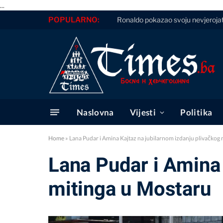
...
POPULARNO:
Ronaldo pokazao svoju nevjerojatnu
Naslovna
Vijesti
Politika
Home
»
Lana Pudar i Amina Kajtaz na jubilarnom izdanju plivačkog
Lana Pudar i Amina 
mitinga u Mostaru