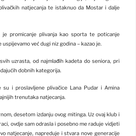
plivačkih natjecanja te istaknuo da Mostar i dalje
 je promicanje plivanja kao sporta te poticanje
e uspijevamo već dugi niz godina – kazao je.
 svih uzrasta, od najmlađih kadeta do seniora, pri
adajućih dobnih kategorija.
e su i proslavljene plivačice Lana Pudar i Amina
ačajnijih trenutaka natjecanja.
arnom, desetom izdanju ovog mitinga. Uz ovaj klub i
oraci, ovdje sam odrasla i posebno me raduje vidjeti
ovo natjecanje, napreduje i stvara nove generacije