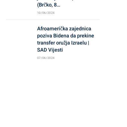
(Brčko, 8…
10/06/2024
Afroamerička zajednica
poziva Bidena da prekine
transfer oružja Izraelu |
SAD Vijesti
07/06/2024