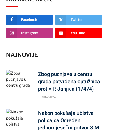
Facebook
Twitter
Instagram
YouTube
NAJNOVIJE
Zbog pucnjave u centru
grada potvrđena optužnica
protiv P. Janjića (17474)
10/06/2024
Nakon pokušaja ubistva
policajca Određen
jednomjesečni pritvor S.M.