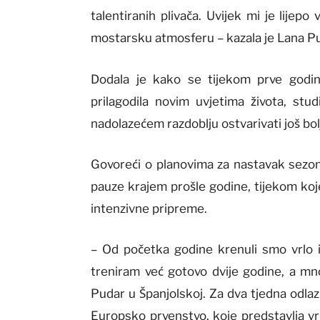
talentiranih plivača. Uvijek mi je lijep
mostarsku atmosferu – kazala je Lana P
Dodala je kako se tijekom prve godi
prilagodila novim uvjetima života, stud
nadolazećem razdoblju ostvarivati još bol
Govoreći o planovima za nastavak sezon
pauze krajem prošle godine, tijekom koj
intenzivne pripreme.
– Od početka godine krenuli smo vrlo
treniram već gotovo dvije godine, a mn
Pudar u Španjolskoj. Za dva tjedna odl
Europsko prvenstvo, koje predstavlja vrh