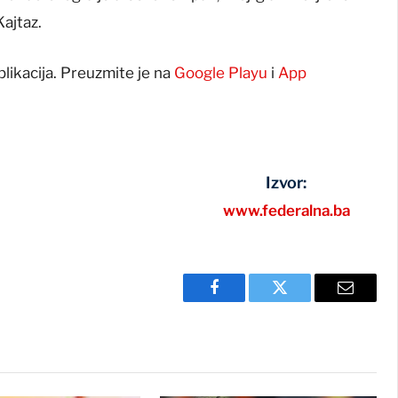
Kajtaz.
plikacija. Preuzmite je na
Google Playu
i
App
Izvor:
www.federalna.ba
Facebook
Twitter
Email