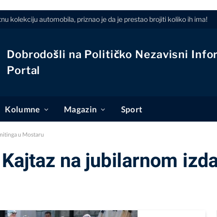
 kolekciju automobila, priznao je da je prestao brojiti koliko ih ima!
Dobrodošli na Političko Nezavisni Info
Portal
Kolumne
Magazin
Sport
 mitinga u Mostaru
Kajtaz na jubilarnom izd