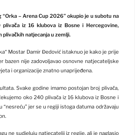
ng “Orka – Arena Cup 2026” okupio je u subotu na
livača iz 16 klubova iz Bosne i Hercegovine,
h plivačkih natjecanja u zemlji.
a“ Mostar Damir Đedović istaknuo je kako je prije
r bazen nije zadovoljavao osnovne natjecateljske
jeta i organizacije znatno unaprijeđena.
zultata. Svake godine imamo postojan broj plivača,
očekujemo oko 240 plivača iz 16 klubova iz Bosne i
 “nesreću” jer se u regiji istoga datuma održavaju
 on.
 ne sudjeluju natjecatelji iz regije, ali je naglasio