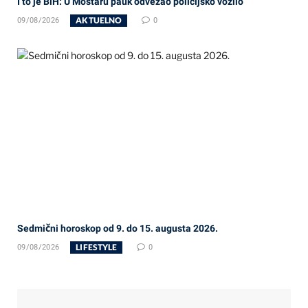
I to je BiH: U Mostaru pauk odvezao policijsko vozilo
AKTUELNO
09/08/2026
0
Sedmični horoskop od 9. do 15. augusta 2026.
LIFESTYLE
09/08/2026
0