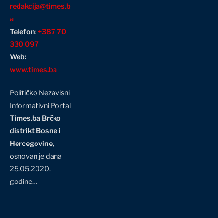
redakcija@times.b
a
Telefon:
+387 70
330 097
Web:
www.times.ba
Političko Nezavisni
Informativni Portal
Times.ba Brčko
distrikt Bosne i
Hercegovine
,
osnovan je dana
25.05.2020.
godine…