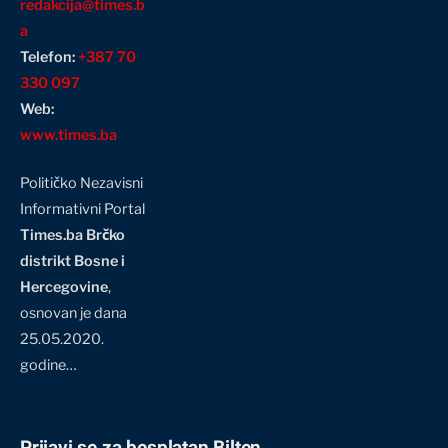
redakcija@times.b
a
Telefon:
+387 70
330 097
Web:
www.times.ba
Političko Nezavisni
Informativni Portal
Times.ba Brčko
distrikt Bosne i
Hercegovine
,
osnovan je dana
25.05.2020.
godine…
Prijavi se za besplatan Bilten