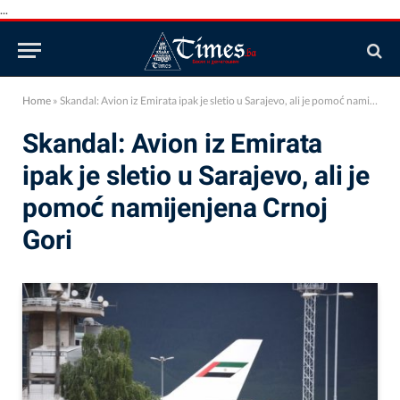
...
Home
»
Skandal: Avion iz Emirata ipak je sletio u Sarajevo, ali je pomoć namijenjena Crnoj Gori
Skandal: Avion iz Emirata
ipak je sletio u Sarajevo, ali je
pomoć namijenjena Crnoj
Gori