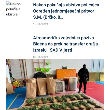
Nakon pokušaja ubistva policajca
Određen jednomjesečni pritvor
S.M. (Brčko, 8…
10/06/2024
Afroamerička zajednica poziva
Bidena da prekine transfer oružja
Izraelu | SAD Vijesti
07/06/2024