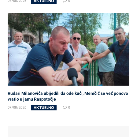
AKTUELNO
07/08/2026
0
Rudari Milanovića ubijedili da ode kući, Memčić se već ponovo
vratio u jamu Raspotočje
AKTUELNO
07/08/2026
0