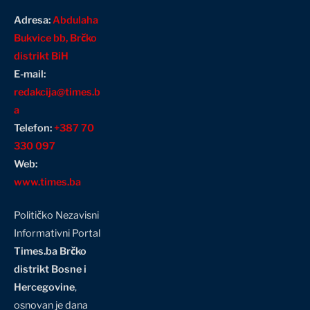
Adresa:
Abdulaha
Bukvice bb, Brčko
distrikt BiH
E-mail:
redakcija@times.b
a
Telefon:
+387 70
330 097
Web:
www.times.ba
Političko Nezavisni
Informativni Portal
Times.ba Brčko
distrikt Bosne i
Hercegovine
,
osnovan je dana