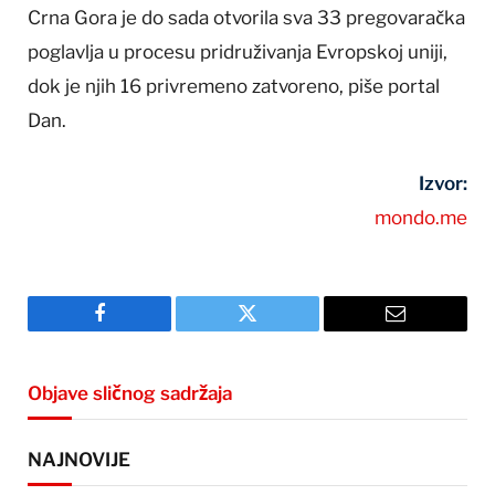
Crna Gora je do sada otvorila sva 33 pregovaračka
poglavlja u procesu pridruživanja Evropskoj uniji,
dok je njih 16 privremeno zatvoreno, piše portal
Dan.
Izvor:
mondo.me
Facebook
Twitter
Email
Objave sličnog sadržaja
NAJNOVIJE