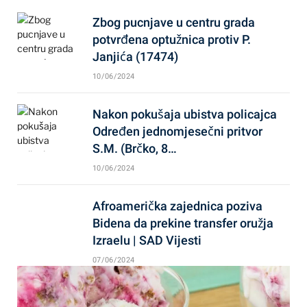
Zbog pucnjave u centru grada
potvrđena optužnica protiv P.
Janjića (17474)
10/06/2024
Nakon pokušaja ubistva policajca
Određen jednomjesečni pritvor
S.M. (Brčko, 8…
10/06/2024
Afroamerička zajednica poziva
Bidena da prekine transfer oružja
Izraelu | SAD Vijesti
07/06/2024