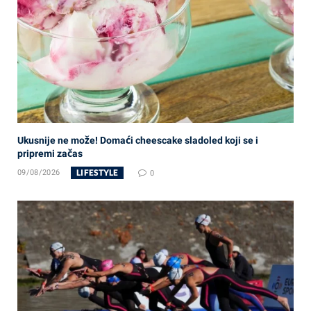
Ukusnije ne može! Domaći cheescake sladoled koji se i
pripremi začas
LIFESTYLE
09/08/2026
0