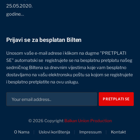
25.05.2020.
godine…
Prijavi se za besplatan Bilten
Unosom vaše e-mail adrese i klikom na dugme "PRETPLATI
SE" automatski se registrujete se na besplatnu pretplatu našeg
sedmičnog Biltena sa dnevnim vijestima koje vam besplatno
dostavljamo na vašu elektronsku poštu sa kojom se registrujete
i besplatno pretplatite na ovu uslugu.
© 2026 Copyright
Balkan Union Production
O Nama
Uslovi korištenja
Impressum
Kontakt