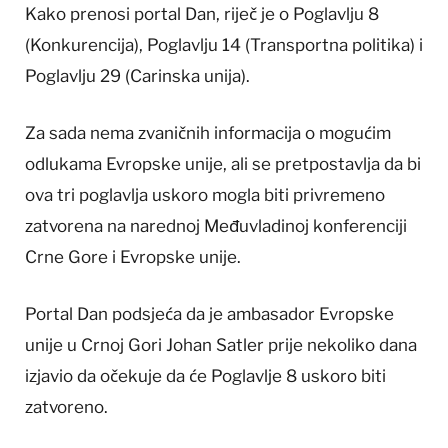
Kako prenosi portal Dan, riječ je o Poglavlju 8
(Konkurencija), Poglavlju 14 (Transportna politika) i
Poglavlju 29 (Carinska unija).
Za sada nema zvaničnih informacija o mogućim
odlukama Evropske unije, ali se pretpostavlja da bi
ova tri poglavlja uskoro mogla biti privremeno
zatvorena na narednoj Međuvladinoj konferenciji
Crne Gore i Evropske unije.
Portal Dan podsjeća da je ambasador Evropske
unije u Crnoj Gori Johan Satler prije nekoliko dana
izjavio da očekuje da će Poglavlje 8 uskoro biti
zatvoreno.