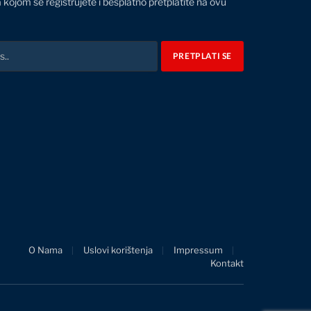
 kojom se registrujete i besplatno pretplatite na ovu
O Nama
Uslovi korištenja
Impressum
Kontakt