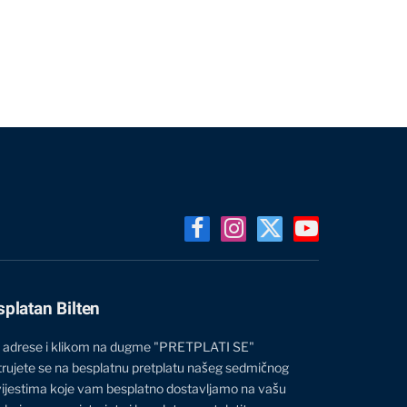
Facebook
Instagram
X
YouTube
(Twitter)
splatan Bilten
 adrese i klikom na dugme "PRETPLATI SE"
trujete se na besplatnu pretplatu našeg sedmičnog
vijestima koje vam besplatno dostavljamo na vašu