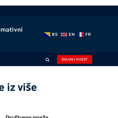
rmativni
BS
EN
FR
DOJAVI VIJEST
 iz više
Društvene mreže