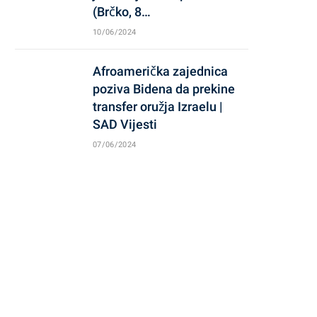
(Brčko, 8…
10/06/2024
Afroamerička zajednica
poziva Bidena da prekine
transfer oružja Izraelu |
SAD Vijesti
07/06/2024