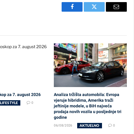
Facebook
Twitter
Email
kop za 7. august 2026
Analiza tržišta automobila: Evropa
vjeruje hibridima, Amerika traži
LIFESTYLE
0
jeftinije modele, u BiH najveća
prodaja novih vozila u posljednje tri
godine
AKTUELNO
06/08/2026
0