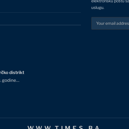
elektronsku poštu sa
uslugu.
čko distrikt
0. godine…
WWW.TIMES.BA