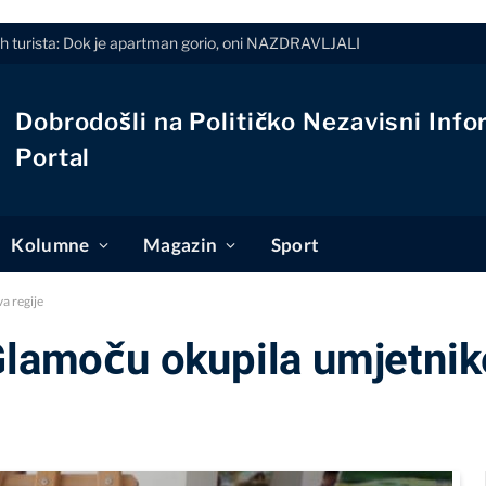
h turista: Dok je apartman gorio, oni NAZDRAVLJALI
Dobrodošli na Političko Nezavisni Info
Portal
Kolumne
Magazin
Sport
a regije
Glamoču okupila umjetnike