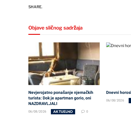
SHARE.
Objave sličnog sadržaja
Nevjerojatno ponašanje njemačkih
Dnevni horos
turista: Dok je apartman gorio, oni
06/08/2026
NAZDRAVLJALI
AKTUELNO
06/08/2026
0