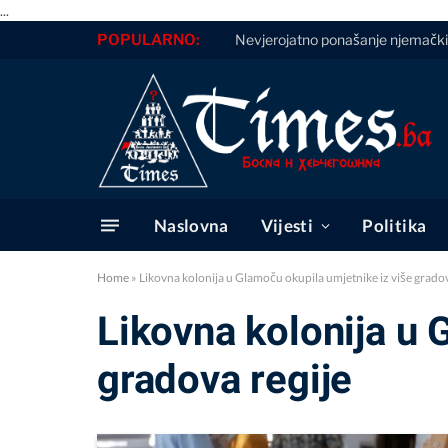
...
POPULARNO:
Nevjerojatno ponašanje njemački
Naslovna
Vijesti
Politika
Home
»
Likovna kolonija u Glamoču okupila umjetnike iz više gradov
Likovna kolonija u 
gradova regije