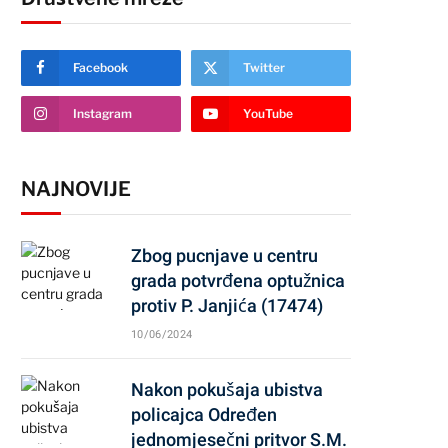
Facebook
Twitter
Instagram
YouTube
NAJNOVIJE
Zbog pucnjave u centru
grada potvrđena optužnica
protiv P. Janjića (17474)
10/06/2024
Nakon pokušaja ubistva
policajca Određen
jednomjesečni pritvor S.M.