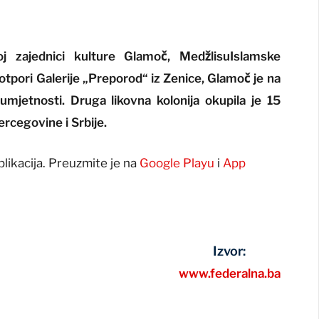
koj zajednici kulture Glamoč, MedžlisuIslamske
otpori Galerije „Preporod“ iz Zenice, Glamoč je na
a umjetnosti. Druga likovna kolonija okupila je 15
ercegovine i Srbije.
plikacija. Preuzmite je na
Google Playu
i
App
Izvor:
www.federalna.ba