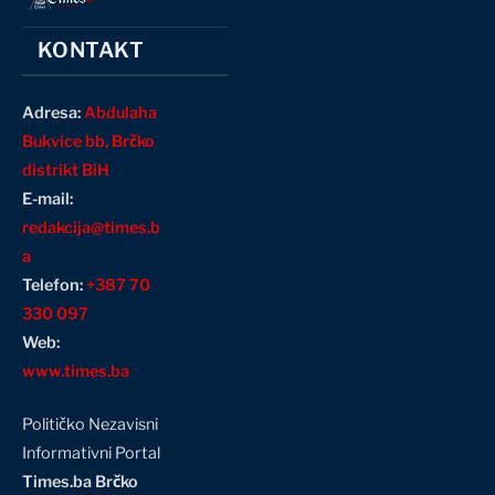
KONTAKT
Adresa:
Abdulaha
Bukvice bb, Brčko
distrikt BiH
E-mail:
redakcija@times.b
a
Telefon:
+387 70
330 097
Web:
www.times.ba
Političko Nezavisni
Informativni Portal
Times.ba Brčko