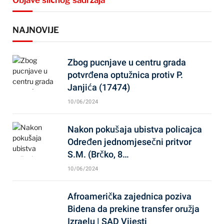
Objave sličnog sadržaja
NAJNOVIJE
Zbog pucnjave u centru grada
potvrđena optužnica protiv P.
Janjića (17474)
10/06/2024
Nakon pokušaja ubistva policajca
Određen jednomjesečni pritvor
S.M. (Brčko, 8…
10/06/2024
Afroamerička zajednica poziva
Bidena da prekine transfer oružja
Izraelu | SAD Vijesti