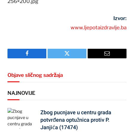
256×200.jpg
Izvor:
www.ljepotaizdravlje.ba
Facebook
Twitter
Email
Objave sličnog sadržaja
NAJNOVIJE
Zbog pucnjave u centru grada
potvrđena optužnica protiv P.
Janjića (17474)