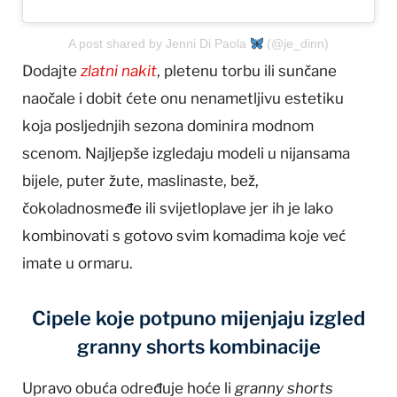
A post shared by Jenni Di Paola
(@je_dinn)
Dodajte
zlatni nakit
, pletenu torbu ili sunčane
naočale i dobit ćete onu nenametljivu estetiku
koja posljednjih sezona dominira modnom
scenom. Najljepše izgledaju modeli u nijansama
bijele, puter žute, maslinaste, bež,
čokoladnosmeđe ili svijetloplave jer ih je lako
kombinovati s gotovo svim komadima koje već
imate u ormaru.
Cipele koje potpuno mijenjaju izgled
granny shorts kombinacije
Upravo obuća određuje hoće li
granny shorts