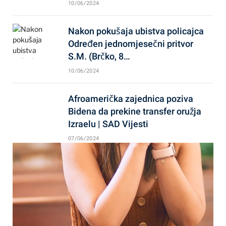
10/06/2024
Nakon pokušaja ubistva policajca
Određen jednomjesečni pritvor
S.M. (Brčko, 8…
10/06/2024
Afroamerička zajednica poziva
Bidena da prekine transfer oružja
Izraelu | SAD Vijesti
07/06/2024