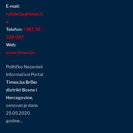
E-mail:
redakcija@times.b
a
Telefon:
+387 70
330 097
Web:
www.times.ba
Političko Nezavisni
Informativni Portal
Times.ba Brčko
distrikt Bosne i
Hercegovine
,
osnovan je dana
25.05.2020.
godine…