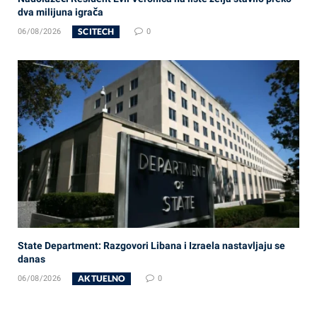
dva milijuna igrača
SCITECH
06/08/2026
0
State Department: Razgovori Libana i Izraela nastavljaju se
danas
AKTUELNO
06/08/2026
0