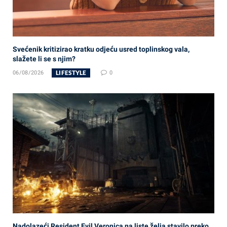
Svećenik kritizirao kratku odjeću usred toplinskog vala,
slažete li se s njim?
LIFESTYLE
06/08/2026
0
Nadolazeći Resident Evil Veronica na liste želja stavilo preko