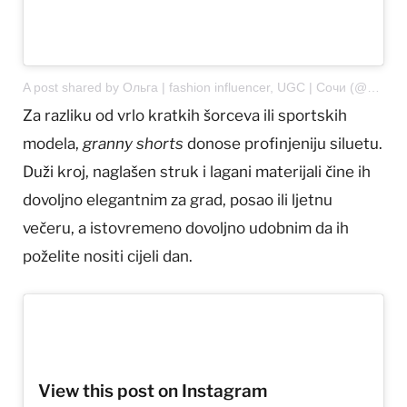
A post shared by Ольга | fashion influencer, UGC | Сочи (@oodementeva)
Za razliku od vrlo kratkih šorceva ili sportskih
modela,
granny shorts
donose profinjeniju siluetu.
Duži kroj, naglašen struk i lagani materijali čine ih
dovoljno elegantnim za grad, posao ili ljetnu
večeru, a istovremeno dovoljno udobnim da ih
poželite nositi cijeli dan.
View this post on Instagram