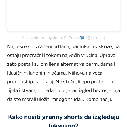
A post shared by Jenni Di Paola
(@je_dinn)
Najčešće su izrađeni od lana, pamuka ili viskoze, pa
ostaju prozračni i tokom najvećih vrućina. Upravo
zato postali su omiljena alternativa bermudama i
klasičnim lanenim hlačama. Njihova najveća
prednost ipak je kroj. Ne stežu, lijepo prate liniju
tijela i stvaraju uredan, dotjeran izgled bez osjećaja
da ste morali uložiti mnogo truda u kombinaciju.
Kako nositi granny shorts da izgledaju
luksuzno?