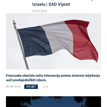
Izraelu | SAD Vijesti
07/06/2024
Francuska obećala nultu toleranciju prema stranom miješanju
uoči predsjedničkih izbora
SVIJET
08/08/2026
0