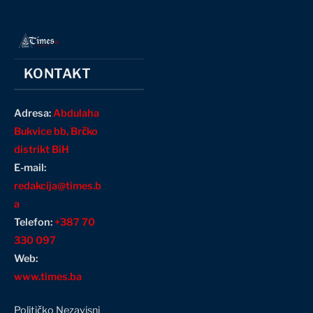
KONTAKT
Adresa:
Abdulaha
Bukvice bb, Brčko
distrikt BiH
E-mail:
redakcija@times.b
a
Telefon:
+387 70
330 097
Web:
www.times.ba
Političko Nezavisni