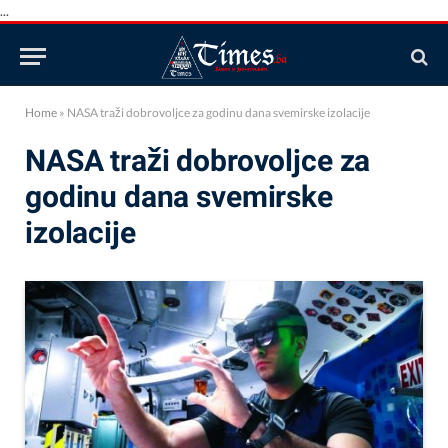
...
Home
»
NASA traži dobrovoljce za godinu dana svemirske izolacije
NASA traži dobrovoljce za
godinu dana svemirske
izolacije