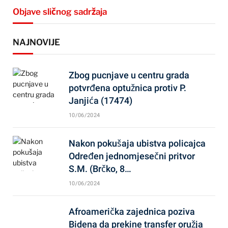
Objave sličnog sadržaja
NAJNOVIJE
Zbog pucnjave u centru grada
potvrđena optužnica protiv P.
Janjića (17474)
10/06/2024
Nakon pokušaja ubistva policajca
Određen jednomjesečni pritvor
S.M. (Brčko, 8…
10/06/2024
Afroamerička zajednica poziva
Bidena da prekine transfer oružja