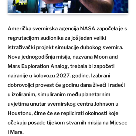
Američka svemirska agencija NASA započela je s
regrutacijom sudionika za još jedan veliki
istraživački projekt simulacije dubokog svemira.
Nova jednogodišnja misija, nazvana Moon and
Mars Exploration Analog, trebala bi započeti
najranije u kolovozu 2027. godine. Izabrani
dobrovoljci provest će godinu dana živeći i radeći
u izoliranim, simuliranim međuplanetarnim
uvjetima unutar svemirskog centra Johnson u
Houstonu, čime će se replicirati okolnosti koje
očekuju posade tijekom stvarnih misija na Mjesec
i Mars.