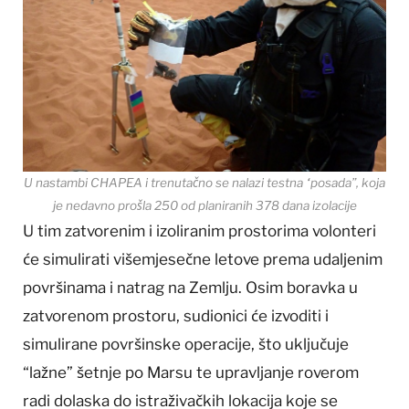
U nastambi CHAPEA i trenutačno se nalazi testna “posada”, koja
je nedavno prošla 250 od planiranih 378 dana izolacije
U tim zatvorenim i izoliranim prostorima volonteri
će simulirati višemjesečne letove prema udaljenim
površinama i natrag na Zemlju. Osim boravka u
zatvorenom prostoru, sudionici će izvoditi i
simulirane površinske operacije, što uključuje
“lažne” šetnje po Marsu te upravljanje roverom
radi dolaska do istraživačkih lokacija koje se