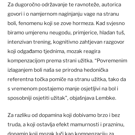
Za dugoročno održavanje te ravnoteže, autorica
govori i o namjernom naginjanju vage na stranu
boli, fenomenu koji se zove hormeza. Kad svjesno
biramo umjerenu neugodu, primjerice, hladan tuš,
intenzivan trening, kognitivno zahtjevan razgovor
koji odgađamo tjednima, mozak reagira
kompenzacijom prema strani užitka. “Povremenim
izlaganjem boli naša se prirodna hedonička
referentna točka pomiče na stranu užitka, tako da
s vremenom postajemo manje osjetljivi na bol i
sposobniji osjetiti užitak”, objašnjava Lembke.
Za razliku od dopamina koji dobivamo brzo i bez
truda, a koji ostavlja efekt mamurnosti i prazninu,
dopamin koji mozak luči kao kompenzaciju za