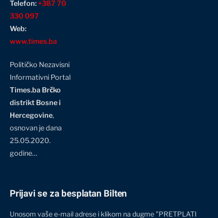
Telefon:
+387 70
330 097
Web:
www.times.ba
Političko Nezavisni
Informativni Portal
Times.ba Brčko
distrikt Bosne i
Hercegovine
,
osnovan je dana
25.05.2020.
godine…
Prijavi se za besplatan Bilten
Unosom vaše e-mail adrese i klikom na dugme "PRETPLATI