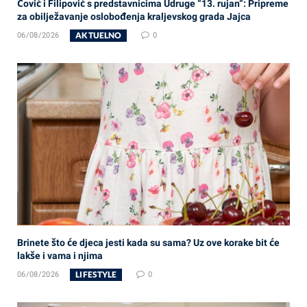
Čović i Filipović s predstavnicima Udruge “13. rujan“: Pripreme
za obilježavanje oslobođenja kraljevskog grada Jajca
AKTUELNO
06/08/2026
0
Brinete što će djeca jesti kada su sama? Uz ove korake bit će
lakše i vama i njima
LIFESTYLE
06/08/2026
0