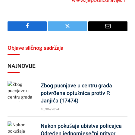
Facebook
Twitter
Email
Objave sličnog sadržaja
NAJNOVIJE
Zbog pucnjave u centru grada
potvrđena optužnica protiv P.
Janjića (17474)
10/06/2024
Nakon pokušaja ubistva policajca
Određen jednomjesečni pritvor