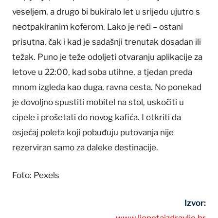
veseljem, a drugo bi bukiralo let u srijedu ujutro s
neotpakiranim koferom. Lako je reći – ostani
prisutna, čak i kad je sadašnji trenutak dosadan ili
težak. Puno je teže odoljeti otvaranju aplikacije za
letove u 22:00, kad soba utihne, a tjedan preda
mnom izgleda kao duga, ravna cesta. No ponekad
je dovoljno spustiti mobitel na stol, uskočiti u
cipele i prošetati do novog kafića. I otkriti da
osjećaj poleta koji pobuđuju putovanja nije
rezerviran samo za daleke destinacije.
Foto: Pexels
Izvor:
www.ljepotaizdravlje.hr