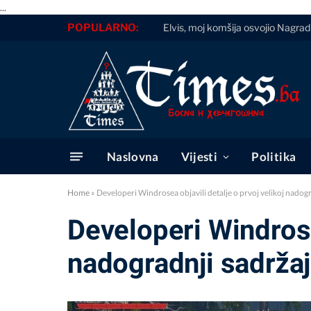
...
POPULARNO:
Elvis, moj komšija osvojio Nagrad
Naslovna
Vijesti
Politika
Home
»
Developeri Windrosea objavili detalje o prvoj velikoj nadog
Developeri Windrosea
nadogradnji sadrža