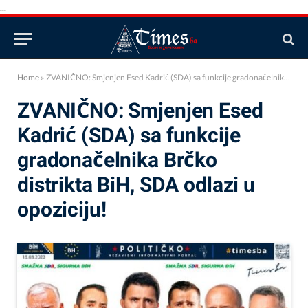
...
Home
»
ZVANIČNO: Smjenjen Esed Kadrić (SDA) sa funkcije gradonačelnika Brčko distrikta BiH, SDA odlazi u opoziciju!
ZVANIČNO: Smjenjen Esed
Kadrić (SDA) sa funkcije
gradonačelnika Brčko
distrikta BiH, SDA odlazi u
opoziciju!