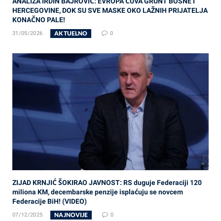
ANALIZA IRDIN BAJROVIĆ: EVROPA ČUVA GRUNT BOSNE I
HERCEGOVINE, DOK SU SVE MASKE OKO LAŽNIH PRIJATELJA
KONAČNO PALE!
AKTUELNO
31/05/2026
0
ZIJAD KRNJIĆ ŠOKIRAO JAVNOST: RS duguje Federaciji 120
miliona KM, decembarske penzije isplaćuju se novcem
Federacije BiH! (VIDEO)
NAJNOVIJE
07/12/2025
0