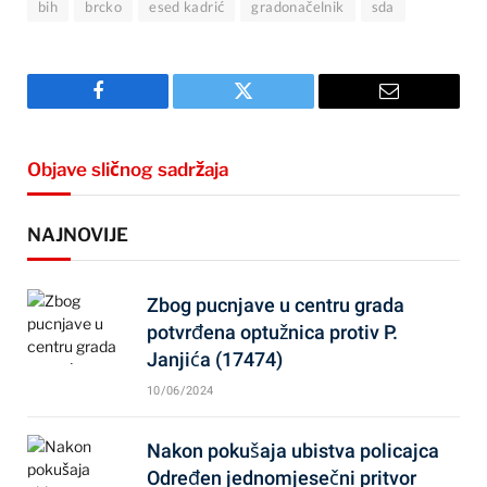
bih
brcko
esed kadrić
gradonačelnik
sda
Facebook
Twitter
Email
Objave sličnog sadržaja
NAJNOVIJE
Zbog pucnjave u centru grada
potvrđena optužnica protiv P.
Janjića (17474)
10/06/2024
Nakon pokušaja ubistva policajca
Određen jednomjesečni pritvor