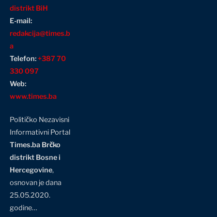
distrikt BiH
E-mail:
redakcija@times.b
a
Telefon:
+387 70
330 097
Web:
www.times.ba
Političko Nezavisni
Informativni Portal
Times.ba Brčko
distrikt Bosne i
Hercegovine
,
osnovan je dana
25.05.2020.
godine…