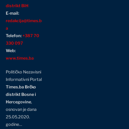
distrikt BiH
E-mail:
redakcija@times.b
a
Telefon:
+387 70
330 097
Web:
www.times.ba
Političko Nezavisni
Informativni Portal
Times.ba Brčko
distrikt Bosne i
Hercegovine
,
osnovan je dana
25.05.2020.
godine…