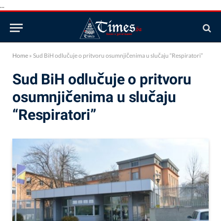
...
Home
»
Sud BiH odlučuje o pritvoru osumnjičenima u slučaju “Respiratori”
Sud BiH odlučuje o pritvoru
osumnjičenima u slučaju
“Respiratori”