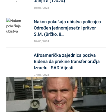
Janjića (17474)
10/06/2024
Nakon pokušaja ubistva policajca
Određen jednomjesečni pritvor
S.M. (Brčko, 8…
10/06/2024
Afroamerička zajednica poziva
Bidena da prekine transfer oružja
Izraelu | SAD Vijesti
07/06/2024