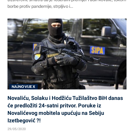
borbe protiv pandemije, strpljivo i…
NAJNOVIJE X
Novaliću, Solaku i Hodžiću Tužilaštvo BiH danas
će predložiti 24-satni pritvor. Poruke iz
Novalićevog mobitela upućuju na Sebiju
Izetbegović ?!
29/05/2020