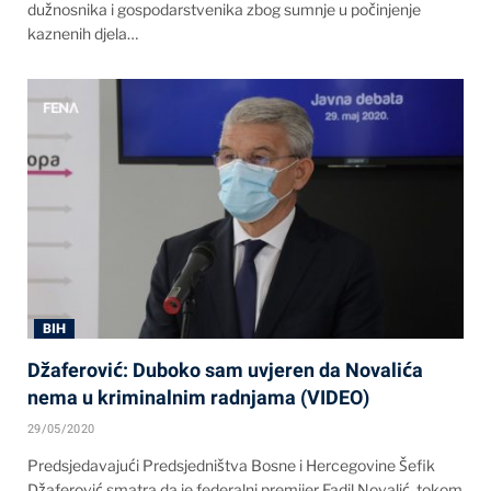
dužnosnika i gospodarstvenika zbog sumnje u počinjenje
kaznenih djela…
BIH
Džaferović: Duboko sam uvjeren da Novalića
nema u kriminalnim radnjama (VIDEO)
29/05/2020
Predsjedavajući Predsjedništva Bosne i Hercegovine Šefik
Džaferović smatra da je federalni premijer Fadil Novalić, tokom