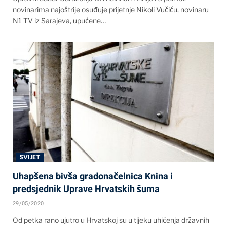
novinarima najoštrije osuđuje prijetnje Nikoli Vučiću, novinaru
N1 TV iz Sarajeva, upućene…
SVIJET
Uhapšena bivša gradonačelnica Knina i
predsjednik Uprave Hrvatskih šuma
29/05/2020
Od petka rano ujutro u Hrvatskoj su u tijeku uhićenja državnih