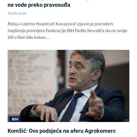
ne vode preko pravosuđa
29/05/2020
Reisu-l-ulema Husein ef. Kavazović izjavio je povodom
hapšenja premijera Federacije BiH Fadila Novalića da ne smije
biti vršen bilo kakav…
BIH
Komšić: Ovo podsjeća na aferu Agrokomerc