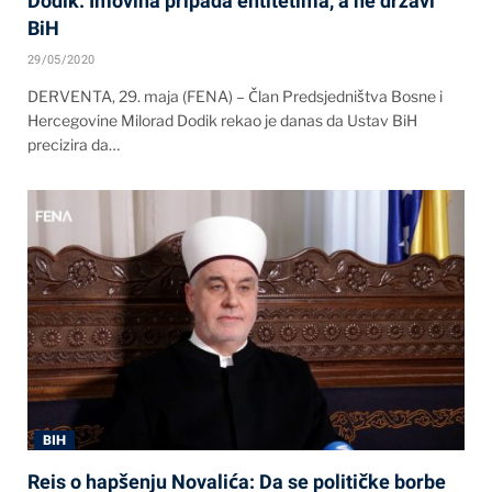
Dodik: Imovina pripada entitetima, a ne državi
BiH
29/05/2020
DERVENTA, 29. maja (FENA) – Član Predsjedništva Bosne i
Hercegovine Milorad Dodik rekao je danas da Ustav BiH
precizira da…
BIH
Reis o hapšenju Novalića: Da se političke borbe