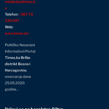
redakcija@times.b
a
Telefon:
+387 70
330 097
Web:
www.times.ba
Političko Nezavisni
Informativni Portal
Times.ba Brčko
distrikt Bosne i
Hercegovine
,
osnovan je dana
25.05.2020.
godine…