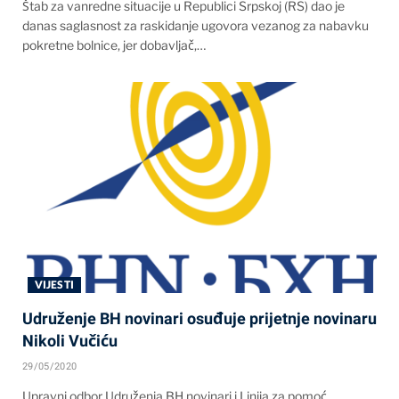
Štab za vanredne situacije u Republici Srpskoj (RS) dao je
danas saglasnost za raskidanje ugovora vezanog za nabavku
pokretne bolnice, jer dobavljač,…
VIJESTI
Udruženje BH novinari osuđuje prijetnje novinaru
Nikoli Vučiću
29/05/2020
Upravni odbor Udruženja BH novinari i Linija za pomoć