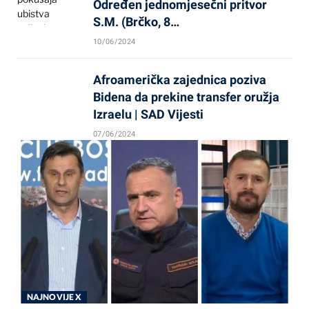
Određen jednomjesečni pritvor
S.M. (Brčko, 8…
10/06/2024
Afroamerička zajednica poziva
Bidena da prekine transfer oružja
Izraelu | SAD Vijesti
07/06/2024
NAJNOVIJE X