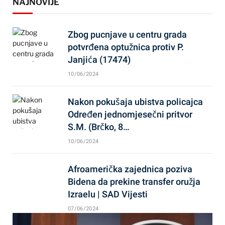
NAJNOVIJE
Zbog pucnjave u centru grada
potvrđena optužnica protiv P.
Janjića (17474)
10/06/2024
Nakon pokušaja ubistva policajca
Određen jednomjesečni pritvor
S.M. (Brčko, 8…
10/06/2024
Afroamerička zajednica poziva
Bidena da prekine transfer oružja
Izraelu | SAD Vijesti
07/06/2024