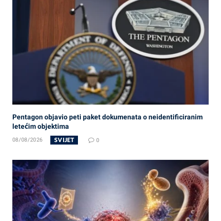
Pentagon objavio peti paket dokumenata o neidentificiranim
letećim objektima
SVIJET
08/08/2026
0