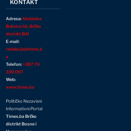
KONTAKT
Adresa:
Abdulaha
Bukvice bb, Brčko
distrikt BiH
E-mail:
redakcija@times.b
a
Telefon:
+387 70
330 097
Web:
www.times.ba
Političko Nezavisni
Informativni Portal
Times.ba Brčko
distrikt Bosne i