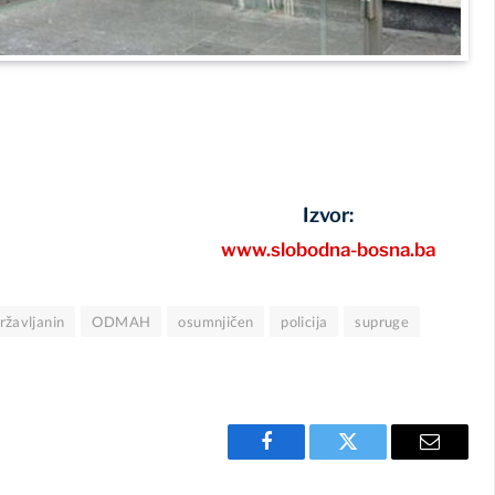
Izvor:
www.slobodna-bosna.ba
ržavljanin
ODMAH
osumnjičen
policija
supruge
Facebook
Twitter
Email