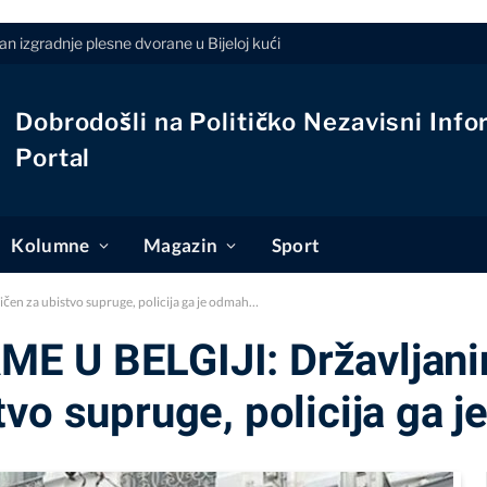
n izgradnje plesne dvorane u Bijeloj kući
Dobrodošli na Političko Nezavisni Info
Portal
Kolumne
Magazin
Sport
n za ubistvo supruge, policija ga je odmah…
E U BELGIJI: Državljani
tvo supruge, policija ga 