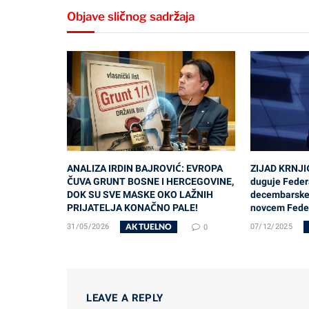
Objave sličnog sadržaja
ANALIZA IRDIN BAJROVIĆ: EVROPA
ZIJAD KRNJI
ČUVA GRUNT BOSNE I HERCEGOVINE,
duguje Federa
DOK SU SVE MASKE OKO LAŽNIH
decembarske 
PRIJATELJA KONAČNO PALE!
novcem Feder
AKTUELNO
31/05/2026
0
07/12/2025
LEAVE A REPLY