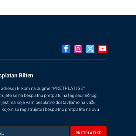
Facebook
Instagram
X
YouTube
(Twitter)
splatan Bilten
 adrese i klikom na dugme "PRETPLATI SE"
trujete se na besplatnu pretplatu našeg sedmičnog
vijestima koje vam besplatno dostavljamo na vašu
 kojom se registrujete i besplatno pretplatite na ovu