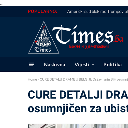
...
POPULARNO:
Američki sud blokirao Trumpov pla
Naslovna
Vijesti
Politika
Home
»
CURE DETALJI DRAME U BELGIJI: Državljanin BiH osumnjiče
CURE DETALJI DRAM
osumnjičen za ubis