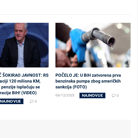
Ć ŠOKIRAO JAVNOST: RS
POČELO JE: U BiH zatvorena prva
ciji 120 miliona KM,
benzinska pumpa zbog američkih
penzije isplaćuju se
sankcija (FOTO)
acije BiH! (VIDEO)
NAJNOVIJE
06/12/2025
0
NAJNOVIJE
0