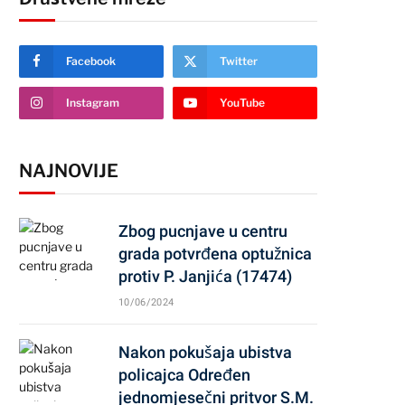
Facebook
Twitter
Instagram
YouTube
NAJNOVIJE
Zbog pucnjave u centru
grada potvrđena optužnica
protiv P. Janjića (17474)
10/06/2024
Nakon pokušaja ubistva
policajca Određen
jednomjesečni pritvor S.M.