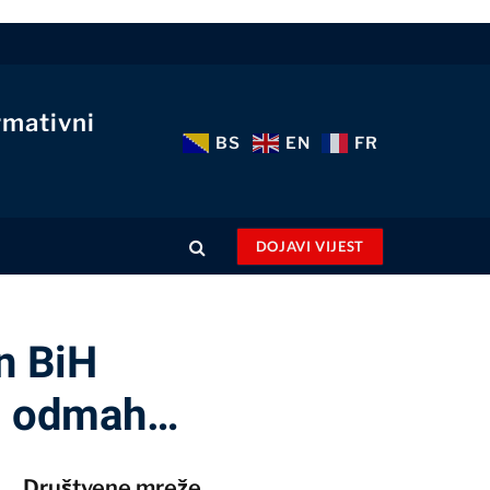
rmativni
BS
EN
FR
DOJAVI VIJEST
n BiH
je odmah…
Društvene mreže