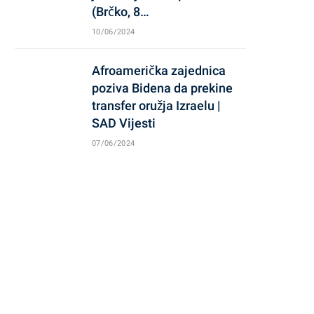
(Brčko, 8…
10/06/2024
Afroamerička zajednica
poziva Bidena da prekine
transfer oružja Izraelu |
SAD Vijesti
07/06/2024