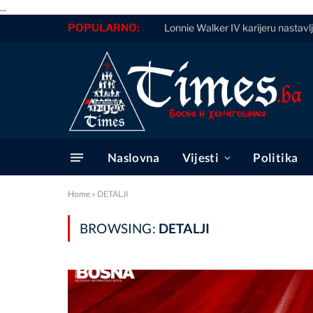
...
POPULARNO:
Lonnie Walker IV karijeru nastavl
Naslovna
Vijesti
Politika
Home
»
DETALJI
BROWSING:
DETALJI