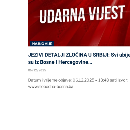
NAJNOVIJE
JEZIVI DETALJI ZLOČINA U SRBIJI: Svi ubij
su iz Bosne i Hercegovine…
06/12/2025
Datum i vrijeme objave: 06.12.2025 – 13:49 sati Izvor:
www.slobodna-bosna.ba