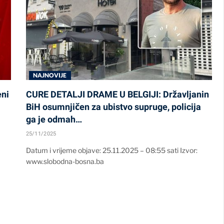
NAJNOVIJE
eni
CURE DETALJI DRAME U BELGIJI: Državljanin
BiH osumnjičen za ubistvo supruge, policija
ga je odmah…
25/11/2025
Datum i vrijeme objave: 25.11.2025 – 08:55 sati Izvor:
www.slobodna-bosna.ba