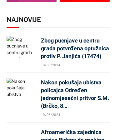
NAJNOVIJE
Zbog pucnjave u centru
grada potvrđena optužnica
protiv P. Janjića (17474)
10/06/2024
Nakon pokušaja ubistva
policajca Određen
jednomjesečni pritvor S.M.
(Brčko, 8…
10/06/2024
Afroamerička zajednica
poziva Bidena da prekine