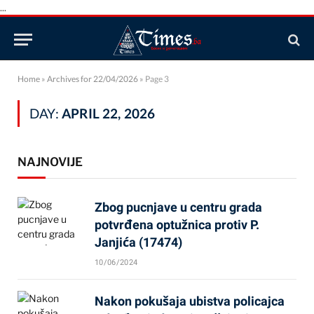
...
Home
»
Archives for 22/04/2026
»
Page 3
DAY:
APRIL 22, 2026
NAJNOVIJE
Zbog pucnjave u centru grada
potvrđena optužnica protiv P.
Janjića (17474)
10/06/2024
Nakon pokušaja ubistva policajca