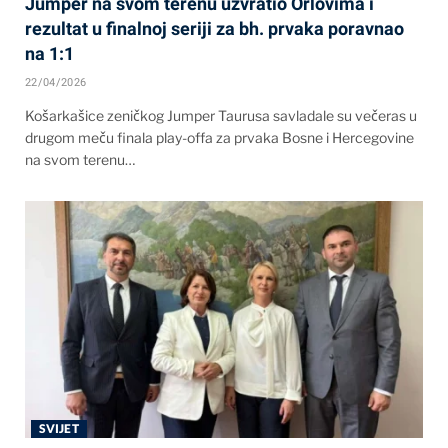
Jumper na svom terenu uzvratio Orlovima i
rezultat u finalnoj seriji za bh. prvaka poravnao
na 1:1
22/04/2026
Košarkašice zeničkog Jumper Taurusa savladale su večeras u
drugom meču finala play-offa za prvaka Bosne i Hercegovine
na svom terenu…
SVIJET