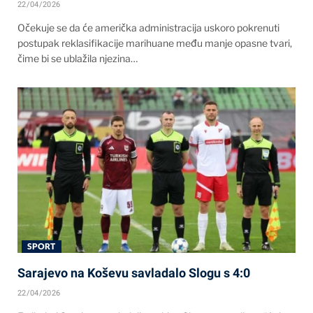
22/04/2026
Očekuje se da će američka administracija uskoro pokrenuti
postupak reklasifikacije marihuane među manje opasne tvari,
čime bi se ublažila njezina…
SPORT
Sarajevo na Koševu savladalo Slogu s 4:0
22/04/2026