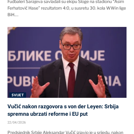
Fudbaleri Sarajeva savladali su ekipu Sloge na stadionu “Asim
Ferhatović Hase” rezultatom 4:0, u susretu 30. kola WWin lige
BiH.…
SVIJET
Vučić nakon razgovora s von der Leyen: Srbija
spremna ubrzati reforme i EU put
22/04/2026
Predsjednik Srbije Aleksandar Vučić izjavio je u srijedu, nakon