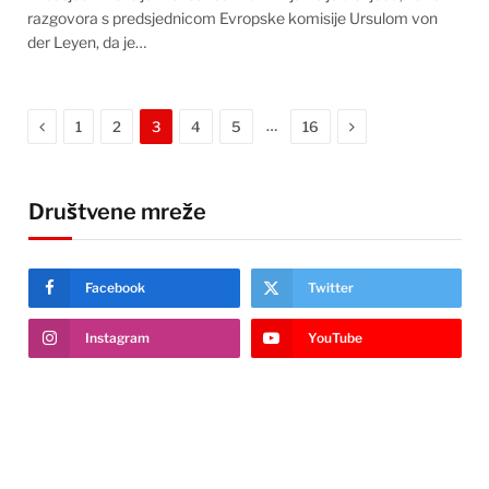
razgovora s predsjednicom Evropske komisije Ursulom von
der Leyen, da je…
Previous
Next
…
1
2
3
4
5
16
Društvene mreže
Facebook
Twitter
Instagram
YouTube