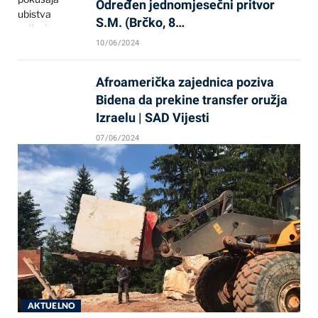
Određen jednomjesečni pritvor
S.M. (Brčko, 8…
10/06/2024
Afroamerička zajednica poziva
Bidena da prekine transfer oružja
Izraelu | SAD Vijesti
07/06/2024
AKTUELNO