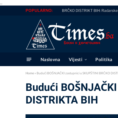
...
POPULARNO:
BRČKO DISTRIKT BIH: Radarske k
Naslovna
Vijesti
Politika
Home
»
Budući BOŠNJAČKI zastupnici u SKUPŠTINI BRČKO DIST
Budući BOŠNJAČKI 
DISTRIKTA BIH