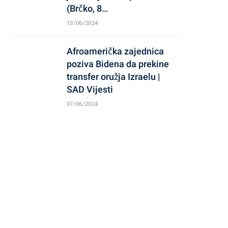
(Brčko, 8…
10/06/2024
Afroamerička zajednica
poziva Bidena da prekine
transfer oružja Izraelu |
SAD Vijesti
07/06/2024