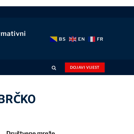
rmativni
BS
EN
FR
DOJAVI VIJEST
 BRČKO
Društvene mreže