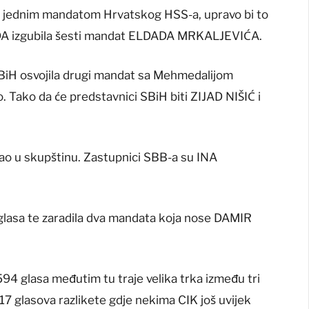
 sa jednim mandatom Hrvatskog HSS-a, upravo bi to
 SDA izgubila šesti mandat ELDADA MRKALJEVIĆA.
BiH osvojila drugi mandat sa Mehmedalijom
Tako da će predstavnici SBiH biti ZIJAD NIŠIĆ i
šao u skupštinu. Zastupnici SBB-a su INA
 glasa te zaradila dva mandata koja nose DAMIR
4 glasa međutim tu traje velika trka između tri
17 glasova razlikete gdje nekima CIK još uvijek