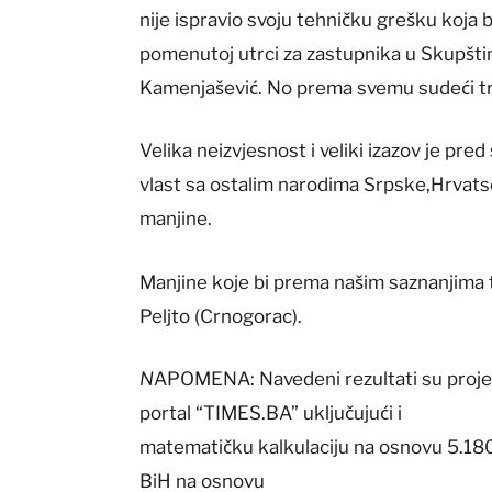
nije ispravio svoju tehničku grešku koja b
pomenutoj utrci za zastupnika u Skupštin
Kamenjašević. No prema svemu sudeći trk
Velika neizvjesnost i veliki izazov je pre
vlast sa ostalim narodima Srpske,Hrvats
manjine.
Manjine koje bi prema našim saznanjima tr
Peljto (Crnogorac).
N
APOMENA: Navedeni rezultati su projek
portal “TIMES.BA” uključujući i
matematičku kalkulaciju na osnovu 5.180 
BiH na osnovu