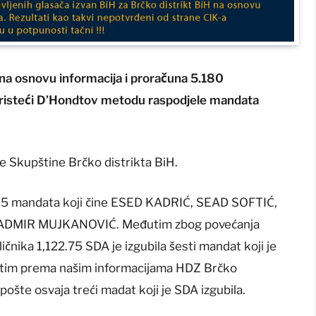
na osnovu informacija i proračuna 5.180
koristeći D’Hondtov metodu raspodjele mandata
 Skupštine Brčko distrikta BiH.
la 5 mandata koji čine ESED KADRIĆ, SEAD SOFTIĆ,
ADMIR MUJKANOVIĆ. Međutim zbog povećanja
ičnika 1,122.75 SDA je izgubila šesti mandat koji je
im prema našim informacijama HDZ Brčko
ošte osvaja treći madat koji je SDA izgubila.