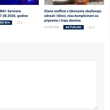
BIH: Servisne
Slane muffine s tikvicama obožavaju
07.08.2026. godine
odrasli i klinci, nisu komplicirani za
pripremu i traju danima
BD BIH
0
AKTUELNO
07/08/2026
0