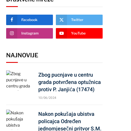
Facebook
Twitter
Instagram
YouTube
NAJNOVIJE
Zbog pucnjave u centru
grada potvrđena optužnica
protiv P. Janjića (17474)
10/06/2024
Nakon pokušaja ubistva
policajca Određen
jednomjesečni pritvor S.M.