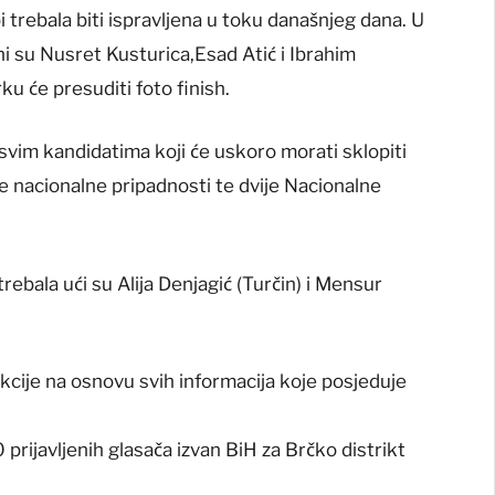
i trebala biti ispravljena u toku današnjeg dana. U
i su Nusret Kusturica,Esad Atić i Ibrahim
u će presuditi foto finish.
d svim kandidatima koji će uskoro morati sklopiti
e nacionalne pripadnosti te dvije Nacionalne
ebala ući su Alija Denjagić (Turčin) i Mensur
cije na osnovu svih informacija koje posjeduje
prijavljenih glasača izvan BiH za Brčko distrikt