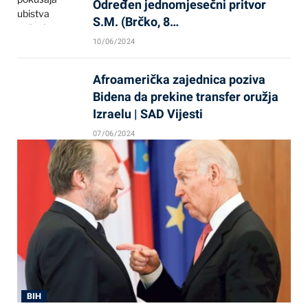
Određen jednomjesečni pritvor
S.M. (Brčko, 8…
10/06/2024
Afroamerička zajednica poziva
Bidena da prekine transfer oružja
Izraelu | SAD Vijesti
07/06/2024
BIH