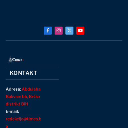
Facebook
Instagram
X
YouTube
(Twitter)
KONTAKT
Adresa:
Abdulaha
Bukvice bb, Brčko
distrikt BiH
E-mail:
redakcija@times.b
a