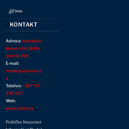
KONTAKT
Adresa:
Abdulaha
Bukvice bb, Brčko
distrikt BiH
E-mail:
redakcija@times.b
a
Telefon:
+387 70
330 097
Web:
www.times.ba
Političko Nezavisni