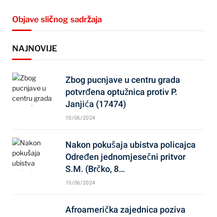
Objave sličnog sadržaja
NAJNOVIJE
Zbog pucnjave u centru grada
potvrđena optužnica protiv P.
Janjića (17474)
10/06/2024
Nakon pokušaja ubistva policajca
Određen jednomjesečni pritvor
S.M. (Brčko, 8…
10/06/2024
Afroamerička zajednica poziva