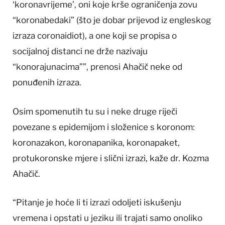
‘koronavrijeme’, oni koje krše ograničenja zovu
“koronabedaki” (što je dobar prijevod iz engleskog
izraza coronaidiot), a one koji se propisa o
socijalnoj distanci ne drže nazivaju
“konorajunacima””, prenosi Ahačič neke od
ponuđenih izraza.
Osim spomenutih tu su i neke druge riječi
povezane s epidemijom i složenice s koronom:
koronazakon, koronapanika, koronapaket,
protukoronske mjere i slični izrazi, kaže dr. Kozma
Ahačič.
“Pitanje je hoće li ti izrazi odoljeti iskušenju
vremena i opstati u jeziku ili trajati samo onoliko