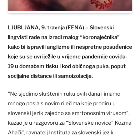
LJUBLJANA, 9. travnja (FENA) – Slovenski
lingvisti rade na izradi malog “koronaječnika”
kako bi ispravili anglizme ili nespretne posuđenice
koje su se uvriježile u vrijeme pandemije covida-
19 u domaćem tisku i kod običnoga puka, poput
socijalne distance ili samoizolacije.
“Ne sjedimo skrštenih ruku ovih dana i imamo
mnogo posla s novim riječima koje prodiru u
slovenski jezik zajedno sa smrtonosnim virusom”,
kazao je u razgovoru za “Slovenske novice” Kozma
Ahačič, ravnatelj Instituta za slovenski jezik.