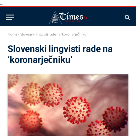
...
Home
»
Slovenski lingvisti rade na ‘koronarječniku’
Slovenski lingvisti rade na
‘koronarječniku’