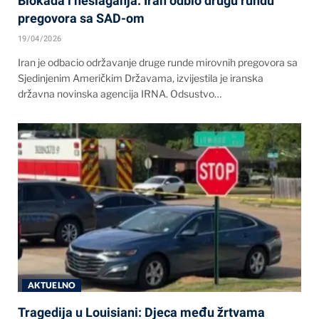
Blokada i neslaganja: Iran odbio drugu rundu
pregovora sa SAD-om
19/04/2026
Iran je odbacio održavanje druge runde mirovnih pregovora sa
Sjedinjenim Američkim Državama, izvijestila je iranska
državna novinska agencija IRNA. Odsustvo…
AKTUELNO
Tragedija u Louisiani: Djeca među žrtvama