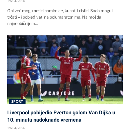
19/04/2026
Oni već mogu nositi namirnice, kuhati i čistiti. Sada mogu i
trčati – i pobjeđivati na polumaratonima. Na možda
najneobičnijem…
SPORT
Liverpool pobijedio Everton golom Van Dijka u
10. minutu nadoknade vremena
19/04/2026