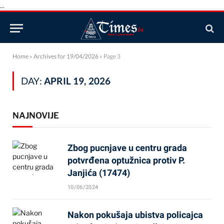
...
Home
»
Archives for 19/04/2026
»
Page 3
DAY:
APRIL 19, 2026
NAJNOVIJE
Zbog pucnjave u centru grada
potvrđena optužnica protiv P.
Janjića (17474)
10/06/2024
Nakon pokušaja ubistva policajca