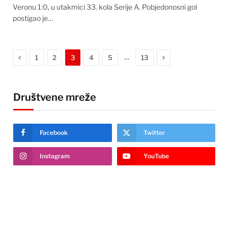
Veronu 1:0, u utakmici 33. kola Serije A. Pobjedonosni gol
postigao je…
Previous
Next
…
1
2
3
4
5
13
Društvene mreže
Facebook
Twitter
Instagram
YouTube