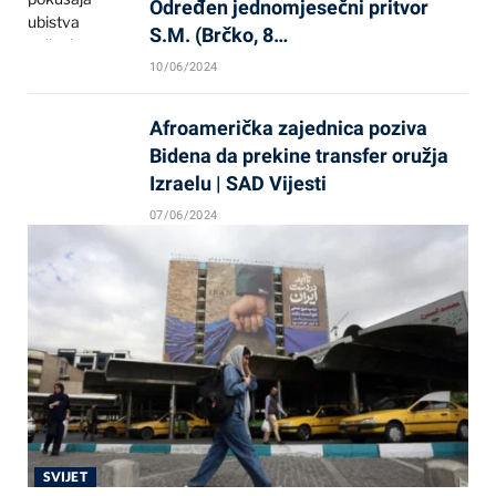
Određen jednomjesečni pritvor
S.M. (Brčko, 8…
10/06/2024
Afroamerička zajednica poziva
Bidena da prekine transfer oružja
Izraelu | SAD Vijesti
07/06/2024
SVIJET