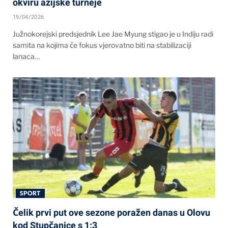
okviru azijske turneje
19/04/2026
Južnokorejski predsjednik Lee Jae Myung stigao je u Indiju radi
samita na kojima će fokus vjerovatno biti na stabilizaciji
lanaca…
SPORT
Čelik prvi put ove sezone poražen danas u Olovu
kod Stupčanice s 1:3