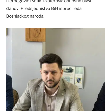
Izetbegović i Šefik Džaferović odnosno bivši
članovi Predsjedništva BiH ispred reda
Bošnjačkog naroda.