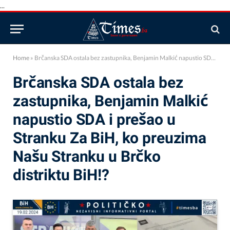
...
Home
»
Brčanska SDA ostala bez zastupnika, Benjamin Malkić napustio SDA i prešao u Stranku Za BiH, ko preuzima Našu Stranku u Brčko distriktu BiH!?
Brčanska SDA ostala bez
zastupnika, Benjamin Malkić
napustio SDA i prešao u
Stranku Za BiH, ko preuzima
Našu Stranku u Brčko
distriktu BiH!?