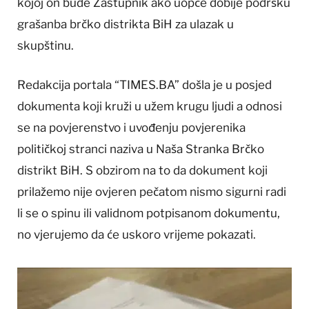
kojoj on bude Zastupnik ako uopće dobije podršku
grašanba brčko distrikta BiH za ulazak u
skupštinu.
Redakcija portala “TIMES.BA” došla je u posjed
dokumenta koji kruži u užem krugu ljudi a odnosi
se na povjerenstvo i uvođenju povjerenika
političkoj stranci naziva u Naša Stranka Brčko
distrikt BiH. S obzirom na to da dokument koji
prilažemo nije ovjeren pečatom nismo sigurni radi
li se o spinu ili validnom potpisanom dokumentu,
no vjerujemo da će uskoro vrijeme pokazati.