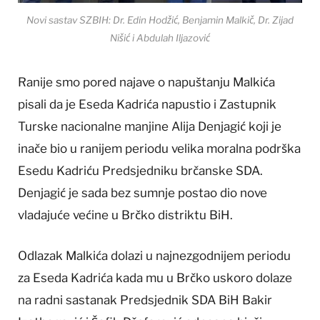
Novi sastav SZBIH: Dr. Edin Hodžić, Benjamin Malkič, Dr. Zijad
Nišić i Abdulah Iljazović
Ranije smo pored najave o napuštanju Malkića
pisali da je Eseda Kadrića napustio i Zastupnik
Turske nacionalne manjine Alija Denjagić koji je
inače bio u ranijem periodu velika moralna podrška
Esedu Kadriću Predsjedniku brčanske SDA.
Denjagić je sada bez sumnje postao dio nove
vladajuće većine u Brčko distriktu BiH.
Odlazak Malkića dolazi u najnezgodnijem periodu
za Eseda Kadrića kada mu u Brčko uskoro dolaze
na radni sastanak Predsjednik SDA BiH Bakir