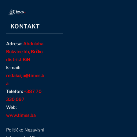
KONTAKT
Adresa:
Abdulaha
Bukvice bb, Brčko
distrikt BiH
E-mail:
redakcija@times.b
a
Telefon:
+387 70
330 097
Web:
www.times.ba
Političko Nezavisni