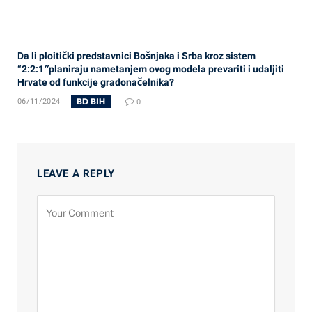
Da li ploitički predstavnici Bošnjaka i Srba kroz sistem
“2:2:1″planiraju nametanjem ovog modela prevariti i udaljiti
Hrvate od funkcije gradonačelnika?
BD BIH
06/11/2024
0
LEAVE A REPLY