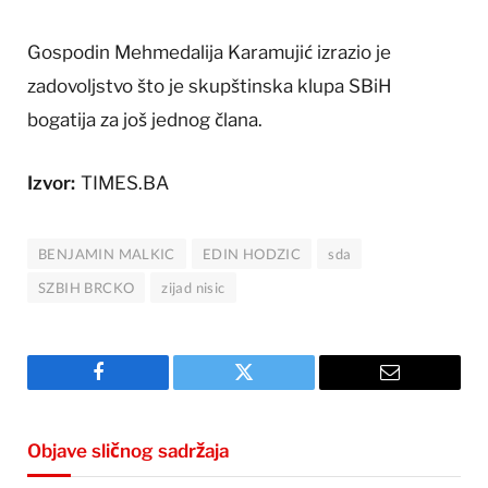
Gospodin Mehmedalija Karamujić izrazio je
zadovoljstvo što je skupštinska klupa SBiH
bogatija za još jednog člana.
Izvor:
TIMES.BA
BENJAMIN MALKIC
EDIN HODZIC
sda
SZBIH BRCKO
zijad nisic
Facebook
Twitter
Email
Objave sličnog sadržaja