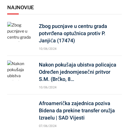
NAJNOVIJE
Zbog pucnjave u centru grada
potvrđena optužnica protiv P.
Janjića (17474)
10/06/2024
Nakon pokušaja ubistva policajca
Određen jednomjesečni pritvor
S.M. (Brčko, 8…
10/06/2024
Afroamerička zajednica poziva
Bidena da prekine transfer oružja
Izraelu | SAD Vijesti
07/06/2024