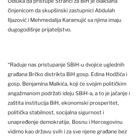
Odluka da pristupe Stranci za BiH je olakšana
činjenicom da skupšinski zastupnici Abdulah
Iljazović i Mehmedalija Karamujić sa njima imaju
dugogodišnje prijateljstvo.
“Raduje nas pristupanje SBiH-u dvojice uglednih
građana Brčko distrikta BiH gosp. Edina Hodžića i
gosp. Benjamina Malkića, koji će svojim političkim
angažmanom podržati ideju SBiH-a, a to je jačanje i
zaštita institucija BiH, ekonomski prosperitet,
politička stabilnost, socijalna sigurnost i
unapređenje demokratije. Bosnu i Hercegovinu
vidimo kao državu svih i za sve njene građane bez