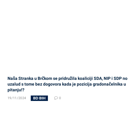
Naša Stranka u Brčkom se pridružila koaliciji SDA, NIP i SDP no
uzalud s tome bez dogovora kada je pozicija gradonačelnika u
pitanju!?
BD BIH
19/11/2024
0