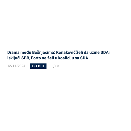
Drama među Bošnjacima: Konaković želi da uzme SDA i
isključi SBB, Forto ne želi u koaliciju sa SDA
BD BIH
12/11/2024
0