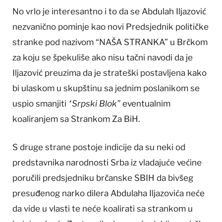
No vrlo je interesantno i to da se Abdulah Iljazović
nezvanično pominje kao novi Predsjednik političke
stranke pod nazivom “NAŠA STRANKA” u Brčkom
za koju se špekuliše ako nisu tačni navodi da je
Iljazović preuzima da je strateški postavljena kako
bi ulaskom u skupštinu sa jednim poslanikom se
uspio smanjiti
“Srpski Blok”
eventualnim
koaliranjem sa Strankom Za BiH.
S druge strane postoje indicije da su neki od
predstavnika narodnosti Srba iz vladajuće većine
poručili predsjedniku brčanske SBIH da bivšeg
presuđenog narko dilera Abdulaha Iljazovića neće
da vide u vlasti te neće koalirati sa strankom u