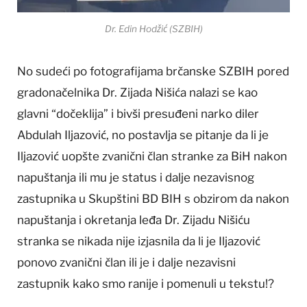
Dr. Edin Hodžić (SZBIH)
No sudeći po fotografijama brčanske SZBIH pored
gradonačelnika Dr. Zijada Nišića nalazi se kao
glavni “dočeklija” i bivši presuđeni narko diler
Abdulah Iljazović, no postavlja se pitanje da li je
Iljazović uopšte zvanični član stranke za BiH nakon
napuštanja ili mu je status i dalje nezavisnog
zastupnika u Skupštini BD BIH s obzirom da nakon
napuštanja i okretanja leđa Dr. Zijadu Nišiću
stranka se nikada nije izjasnila da li je Iljazović
ponovo zvanični član ili je i dalje nezavisni
zastupnik kako smo ranije i pomenuli u tekstu!?