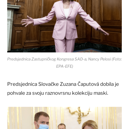
Predsjednica Zastupničkog Kongresa SAD-a, Nancy Pelosi (Foto:
EPA-EFE)
Predsjednica Slovačke Zuzana Čaputová dobila je
pohvale za svoju raznovrsnu kolekciju maski.