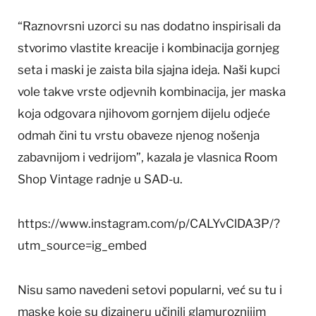
“Raznovrsni uzorci su nas dodatno inspirisali da
stvorimo vlastite kreacije i kombinacija gornjeg
seta i maski je zaista bila sjajna ideja. Naši kupci
vole takve vrste odjevnih kombinacija, jer maska
koja odgovara njihovom gornjem dijelu odjeće
odmah čini tu vrstu obaveze njenog nošenja
zabavnijom i vedrijom”, kazala je vlasnica Room
Shop Vintage radnje u SAD-u.
https://www.instagram.com/p/CALYvClDA3P/?
utm_source=ig_embed
Nisu samo navedeni setovi popularni, već su tu i
maske koje su dizajneru učinili glamuroznijim