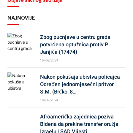
Objave sličnog sadržaja
NAJNOVIJE
Zbog pucnjave u centru grada
potvrđena optužnica protiv P.
Janjića (17474)
10/06/2024
Nakon pokušaja ubistva policajca
Određen jednomjesečni pritvor
S.M. (Brčko, 8…
10/06/2024
Afroamerička zajednica poziva
Bidena da prekine transfer oružja
Izraelu | SAD Vijesti