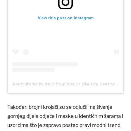
View this post on Instagram
A post shared by ɛℓɛχια 𝕓𝕖𝕒𝕔𝕙𝕨𝕖𝕒𝕣 (@elexia_beachwear)
Također, brojni krojači su se odlučili na šivenje
gornjeg dijela odjeće i maske u identičnim šarama i
uzorcima što je zapravo postao pravi modni trend.