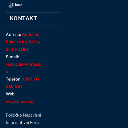
KONTAKT
Adresa:
Abdulaha
Bukvice bb, Brčko
distrikt BiH
E-mail:
redakcija@times.b
a
Telefon:
+387 70
330 097
Web:
www.times.ba
Političko Nezavisni
Informativni Portal