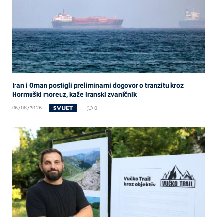
Iran i Oman postigli preliminarni dogovor o tranzitu kroz
Hormuški moreuz, kaže iranski zvaničnik
SVIJET
06/08/2026
0