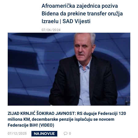
Afroamerička zajednica poziva
Bidena da prekine transfer oružja
Izraelu | SAD Vijesti
07/06/2024
ZIJAD KRNJIĆ ŠOKIRAO JAVNOST: RS duguje Federaciji 120
miliona KM, decembarske penzije isplaćuju se novcem
Federacije BiH! (VIDEO)
NAJNOVIJE
07/12/2025
0