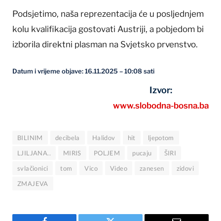
Podsjetimo, naša reprezentacija će u posljednjem
kolu kvalifikacija gostovati Austriji, a pobjedom bi
izborila direktni plasman na Svjetsko prvenstvo.
Datum i vrijeme objave: 16.11.2025 – 10:08 sati
Izvor:
www.slobodna-bosna.ba
BILINIM
decibela
Halidov
hit
ljepotom
LJILJANA..
MIRIS
POLJEM
pucaju
ŠIRI
svlačionici
tom
Vico
Video
zanesen
zidovi
ZMAJEVA