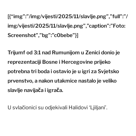
[{“img”:”/img/vijesti/2025/11/slavlje.png”,”full”:”/
img/vijesti/2025/11/slavlje.png”,”caption”:”Foto:
Screenshot”,”bg”:”c0bebe”}]
Trijumf od 3:1 nad Rumunijom u Zenici donio je
reprezentaciji Bosne i Hercegovine prijeko
potrebna tri boda i ostavio je u igri za Svjetsko
prvenstvo, a nakon utakmice nastalo je veliko
slavlje navijača i igrača.
U svlačionici su odjekivali Halidovi ‘Ljiljani’.