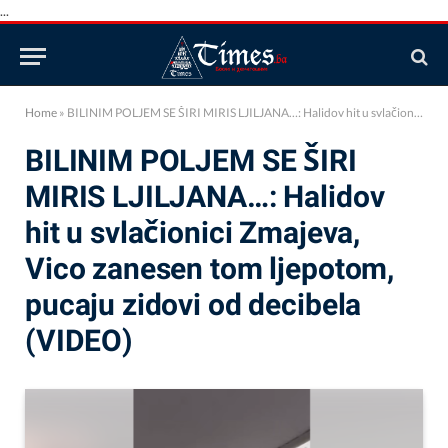
...
Home
»
BILINIM POLJEM SE ŠIRI MIRIS LJILJANA…: Halidov hit u svlačionici Zmajeva, Vico zanesen tom ljepotom, pucaju zidovi od decibela (VIDEO)
BILINIM POLJEM SE ŠIRI
MIRIS LJILJANA…: Halidov
hit u svlačionici Zmajeva,
Vico zanesen tom ljepotom,
pucaju zidovi od decibela
(VIDEO)