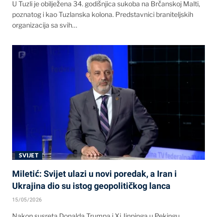
U Tuzli je obilježena 34. godišnjica sukoba na Brčanskoj Malti,
poznatog i kao Tuzlanska kolona. Predstavnici braniteljskih
organizacija sa svih…
SVIJET
Miletić: Svijet ulazi u novi poredak, a Iran i
Ukrajina dio su istog geopolitičkog lanca
15/05/2026
Nakon susreta Donalda Trumpa i Xi Jinpinga u Pekingu,