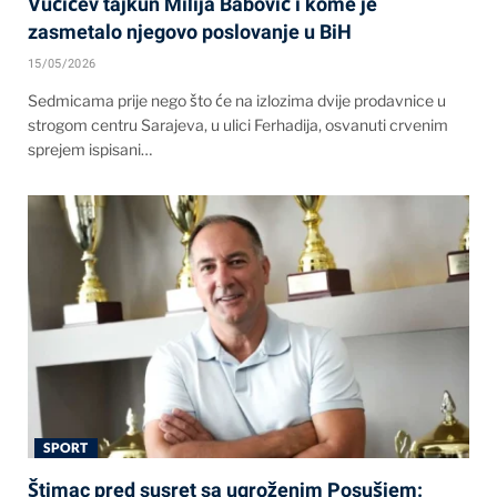
Vučićev tajkun Milija Babović i kome je
zasmetalo njegovo poslovanje u BiH
15/05/2026
Sedmicama prije nego što će na izlozima dvije prodavnice u
strogom centru Sarajeva, u ulici Ferhadija, osvanuti crvenim
sprejem ispisani…
SPORT
Štimac pred susret sa ugroženim Posušjem: