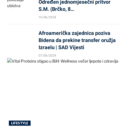
Određen jednomjesečni pritvor
S.M. (Brčko, 8…
10/06/2024
Afroamerička zajednica poziva
Bidena da prekine transfer oružja
Izraelu | SAD Vijesti
07/06/2024
LIFESTYLE