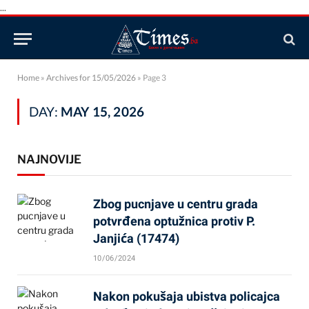
...
Home
»
Archives for 15/05/2026
»
Page 3
DAY:
MAY 15, 2026
NAJNOVIJE
Zbog pucnjave u centru grada
potvrđena optužnica protiv P.
Janjića (17474)
10/06/2024
Nakon pokušaja ubistva policajca