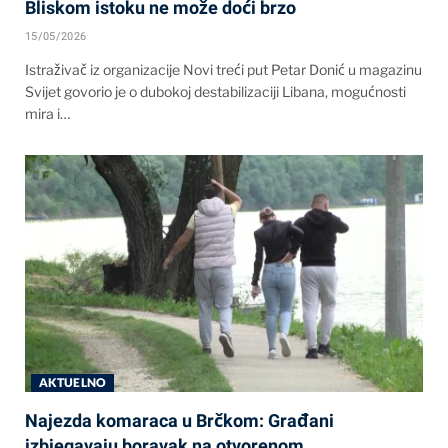
Bliskom istoku ne može doći brzo
15/05/2026
Istraživač iz organizacije Novi treći put Petar Donić u magazinu
Svijet govorio je o dubokoj destabilizaciji Libana, mogućnosti
mira i…
AKTUELNO
Najezda komaraca u Brčkom: Građani
izbjegavaju boravak na otvorenom