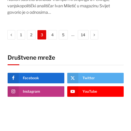
vanjskopolitički analitičar Ivan Miletić u magazinu Svijet
govorio je o odnosima…
Previous
Next
…
1
2
3
4
5
14
Društvene mreže
Facebook
Twitter
Instagram
YouTube