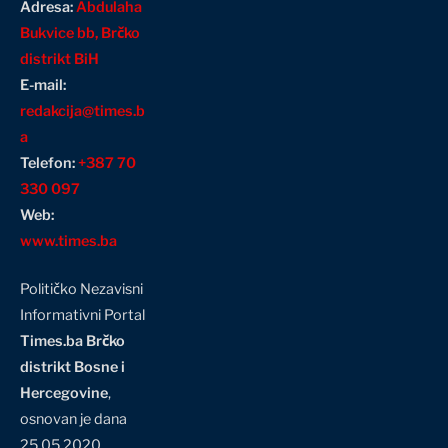
Adresa:
Abdulaha
Bukvice bb, Brčko
distrikt BiH
E-mail:
redakcija@times.b
a
Telefon:
+387 70
330 097
Web:
www.times.ba
Političko Nezavisni
Informativni Portal
Times.ba Brčko
distrikt Bosne i
Hercegovine
,
osnovan je dana
25.05.2020.