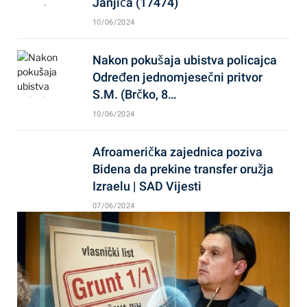
Janjića (17474)
10/06/2024
Nakon pokušaja ubistva policajca
Određen jednomjesečni pritvor
S.M. (Brčko, 8…
10/06/2024
Afroamerička zajednica poziva
Bidena da prekine transfer oružja
Izraelu | SAD Vijesti
07/06/2024