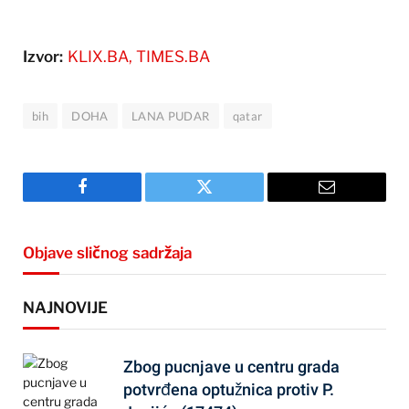
Izvor:
KLIX.BA, TIMES.BA
bih
DOHA
LANA PUDAR
qatar
Facebook
Twitter
Email
Objave sličnog sadržaja
NAJNOVIJE
Zbog pucnjave u centru grada
potvrđena optužnica protiv P.