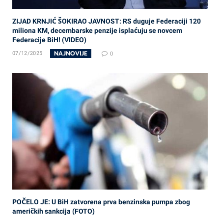
ZIJAD KRNJIĆ ŠOKIRAO JAVNOST: RS duguje Federaciji 120
miliona KM, decembarske penzije isplaćuju se novcem
Federacije BiH! (VIDEO)
NAJNOVIJE
07/12/2025
0
POČELO JE: U BiH zatvorena prva benzinska pumpa zbog
američkih sankcija (FOTO)