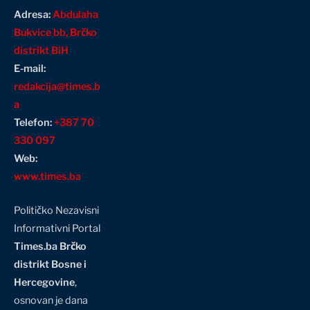
Adresa:
Abdulaha
Bukvice bb, Brčko
distrikt BiH
E-mail:
redakcija@times.b
a
Telefon:
+387 70
330 097
Web:
www.times.ba
Političko Nezavisni
Informativni Portal
Times.ba Brčko
distrikt Bosne i
Hercegovine
,
osnovan je dana