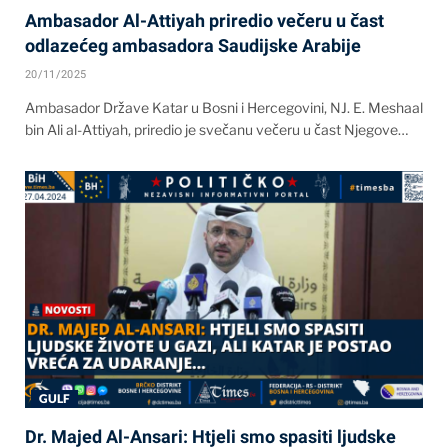
Ambasador Al-Attiyah priredio večeru u čast
odlazećeg ambasadora Saudijske Arabije
20/11/2025
Ambasador Države Katar u Bosni i Hercegovini, NJ. E. Meshaal
bin Ali al-Attiyah, priredio je svečanu večeru u čast Njegove…
GULF
Dr. Majed Al-Ansari: Htjeli smo spasiti ljudske