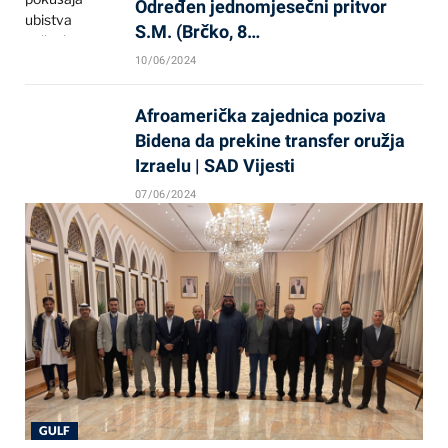
Određen jednomjesečni pritvor
S.M. (Brčko, 8…
10/06/2024
Afroamerička zajednica poziva
Bidena da prekine transfer oružja
Izraelu | SAD Vijesti
07/06/2024
GULF