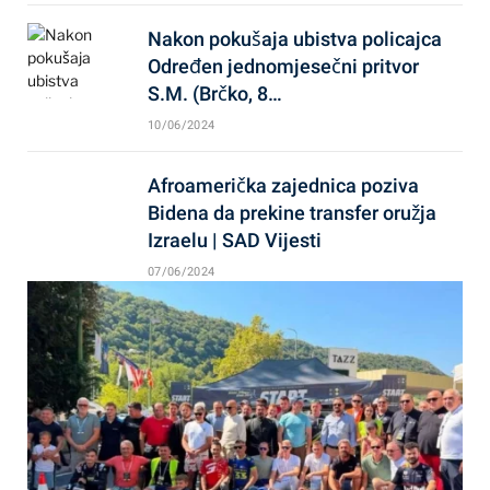
Nakon pokušaja ubistva policajca
Određen jednomjesečni pritvor
S.M. (Brčko, 8…
10/06/2024
Afroamerička zajednica poziva
Bidena da prekine transfer oružja
Izraelu | SAD Vijesti
07/06/2024