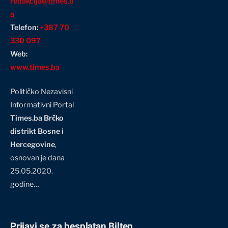
redakcija@times.b
a
Telefon:
+387 70
330 097
Web:
www.times.ba
Političko Nezavisni
Informativni Portal
Times.ba Brčko
distrikt Bosne i
Hercegovine
,
osnovan je dana
25.05.2020.
godine…
Prijavi se za besplatan Bilten