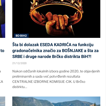
BD BIH2
Šta bi dolazak ESEDA KADRIĆA na funkciju
to
gradonačelnika značio za BOŠNJAKE a šta za
SRBE i druge narode Brčko distrikta BiH?!
21/12/2020
a
Nakon održanih lokalnih izbora godine 2020, te objavljenih
preliminarnih a sada već potvrđenih rezultata
KA
CENTRALNE IZBORNE KOMISIJE-CIK. U Brčko
distirktu…