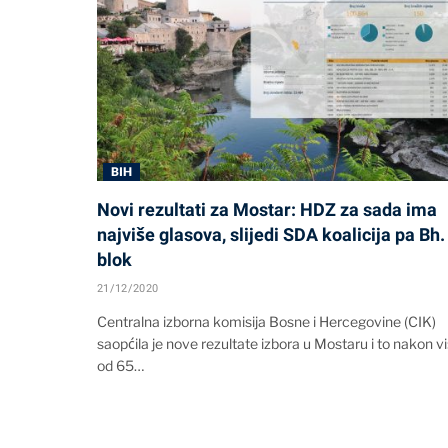
BIH
Novi rezultati za Mostar: HDZ za sada ima
najviše glasova, slijedi SDA koalicija pa Bh.
blok
21/12/2020
Centralna izborna komisija Bosne i Hercegovine (CIK)
saopćila je nove rezultate izbora u Mostaru i to nakon v
od 65…