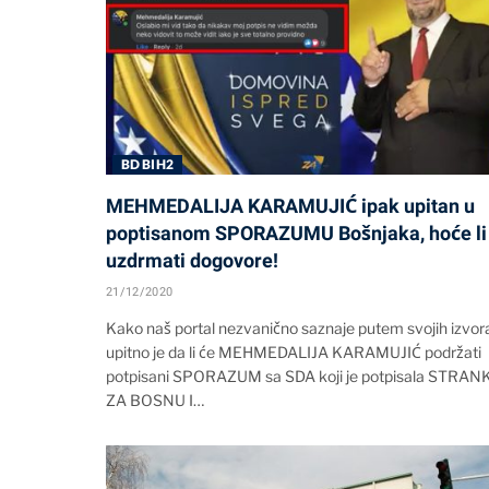
BD BIH2
MEHMEDALIJA KARAMUJIĆ ipak upitan u
poptisanom SPORAZUMU Bošnjaka, hoće li 
uzdrmati dogovore!
21/12/2020
Kako naš portal nezvanično saznaje putem svojih izvor
upitno je da li će MEHMEDALIJA KARAMUJIĆ podržati
potpisani SPORAZUM sa SDA koji je potpisala STRAN
ZA BOSNU I…