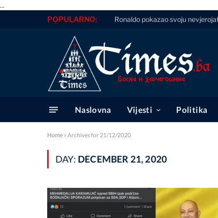
...
POPULARNO:
Ronaldo pokazao svoju nevjerojatnu
Naslovna
Vijesti
Politika
Home
»
Archives for 21/12/2020
DAY:
DECEMBER 21, 2020