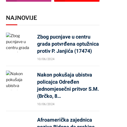
NAJNOVIJE
Zbog pucnjave u centru
grada potvrđena optužnica
protiv P. Janjića (17474)
10/06/2024
Nakon pokušaja ubistva
policajca Određen
jednomjesečni pritvor S.M.
(Brčko, 8…
10/06/2024
Afroamerička zajednica
poziva Bidena da prekine