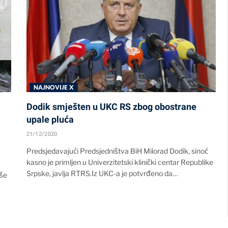
NAJNOVIJE X
Dodik smješten u UKC RS zbog obostrane
upale pluća
21/12/2020
Predsjedavajući Predsjedništva BiH Milorad Dodik, sinoć
kasno je primljen u Univerzitetski klinički centar Republike
Srpske, javlja RTRS.Iz UKC-a je potvrđeno da…
iše