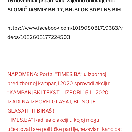
15 novembar je dan kada zajedno odlučujemo!
SLOMIĆ JASMIR BR. 17, BH-BLOK SDP I NS BIH
https://www.facebook.com/101908081719683/vi
deos/1032605177224503
NAPOMENA: Portal “TIMES.BA” u izbornoj
predizbornoj kampanji 2020 sprovodi akciju:
“KAMPANJSKI TEKST – IZBORI 15.11.2020,
IZAĐI NA IZBOREI GLASAJ, BITNO JE
GLASATI, TI BIRAŠ !
TIMES.BA” Radi se o akciji u kojoj mogu
učestovati sve političke partije,nezavisni kandidati