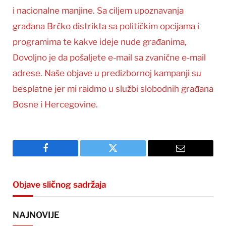
i nacionalne manjine. Sa ciljem upoznavanja
građana Brčko distrikta sa političkim opcijama i
programima te kakve ideje nude građanima,
Dovoljno je da pošaljete e-mail sa zvanične e-mail
adrese. Naše objave u predizbornoj kampanji su
besplatne jer mi raidmo u službi slobodnih građana
Bosne i Hercegovine.
Facebook
Twitter
Email
Objave sličnog sadržaja
NAJNOVIJE