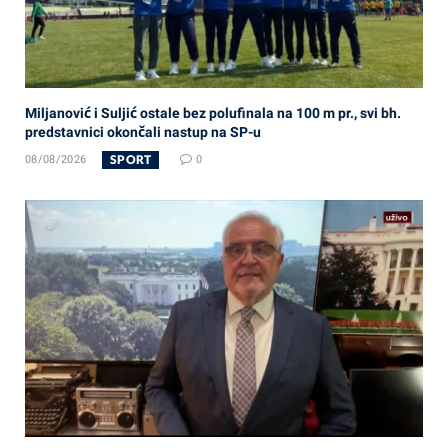
Miljanović i Suljić ostale bez polufinala na 100 m pr., svi bh.
predstavnici okončali nastup na SP-u
SPORT
08/08/2026
0