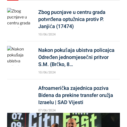
Zbog pucnjave u centru grada
potvrđena optužnica protiv P.
Janjića (17474)
10/06/2024
Nakon pokušaja ubistva policajca
Određen jednomjesečni pritvor
S.M. (Brčko, 8…
10/06/2024
Afroamerička zajednica poziva
Bidena da prekine transfer oružja
Izraelu | SAD Vijesti
07/06/2024