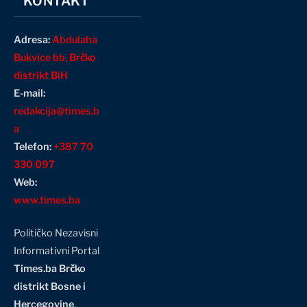
KONTAKT
Adresa:
Abdulaha
Bukvice bb, Brčko
distrikt BiH
E-mail:
redakcija@times.b
a
Telefon:
+387 70
330 097
Web:
www.times.ba
Političko Nezavisni
Informativni Portal
Times.ba Brčko
distrikt Bosne i
Hercegovine
,