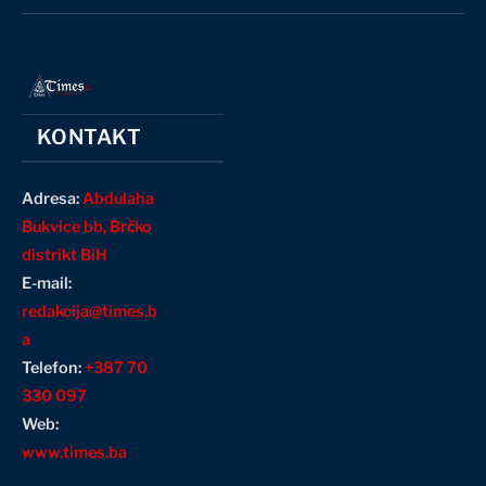
(Twitter)
KONTAKT
Adresa:
Abdulaha
Bukvice bb, Brčko
distrikt BiH
E-mail:
redakcija@times.b
a
Telefon:
+387 70
330 097
Web:
www.times.ba