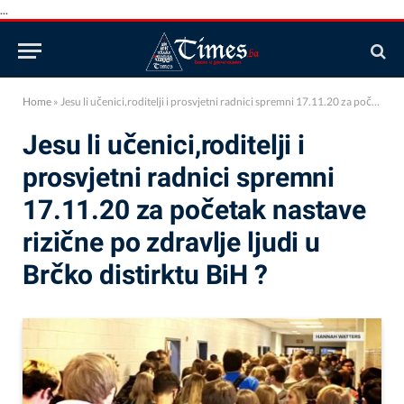
...
Home
»
Jesu li učenici,roditelji i prosvjetni radnici spremni 17.11.20 za početak nastave rizične po zdravlje ljudi u Brčko distirktu BiH ?
Jesu li učenici,roditelji i
prosvjetni radnici spremni
17.11.20 za početak nastave
rizične po zdravlje ljudi u
Brčko distirktu BiH ?