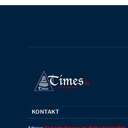
KONTAKT
Adresa:
Abdulaha Bukvice bb, Brčko distrikt BiH