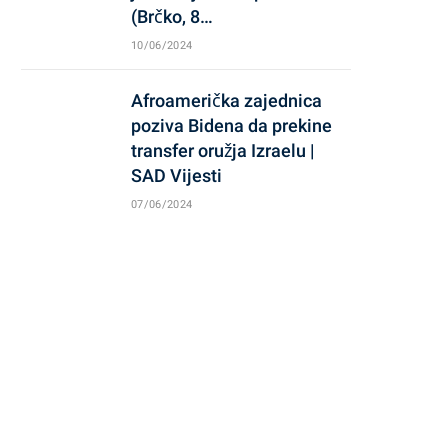
(Brčko, 8…
10/06/2024
Afroamerička zajednica
poziva Bidena da prekine
transfer oružja Izraelu |
SAD Vijesti
07/06/2024