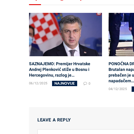
SAZNAJEMO: Premijer Hrvatske
PONOĆNA DR
Andrej Plenković stiže u Bosnu i
Brutalan napa
Hercegovinu, razlog je…
prebačen je u
napadačem…
NAJNOVIJE
06/12/2025
0
04/12/2025
LEAVE A REPLY