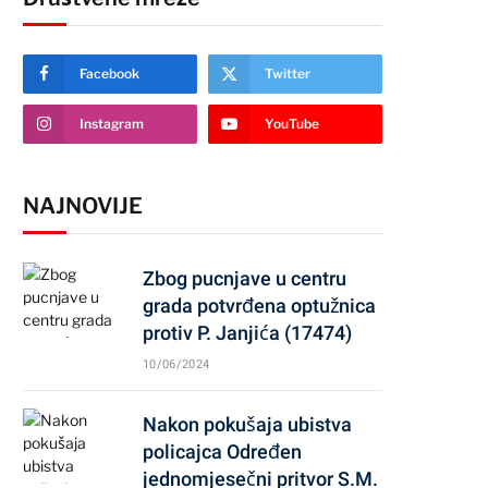
Facebook
Twitter
Instagram
YouTube
NAJNOVIJE
Zbog pucnjave u centru
grada potvrđena optužnica
protiv P. Janjića (17474)
10/06/2024
Nakon pokušaja ubistva
policajca Određen
jednomjesečni pritvor S.M.