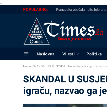
...
POPULARNO:
Francuska obećala nultu toleranc
Naslovna
Vijesti
Politika
Home
»
SKANDAL U SUSJEDSTVU: Trener dobacivao protivničkom i
SKANDAL U SUSJEDS
igraču, nazvao ga j