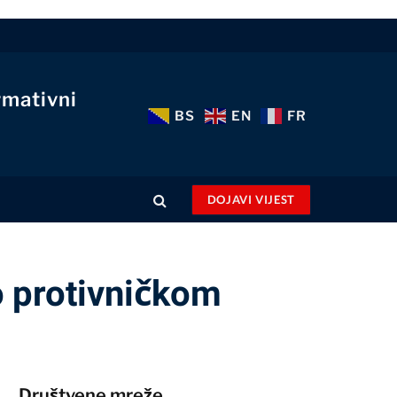
rmativni
BS
EN
FR
DOJAVI VIJEST
 protivničkom
Društvene mreže