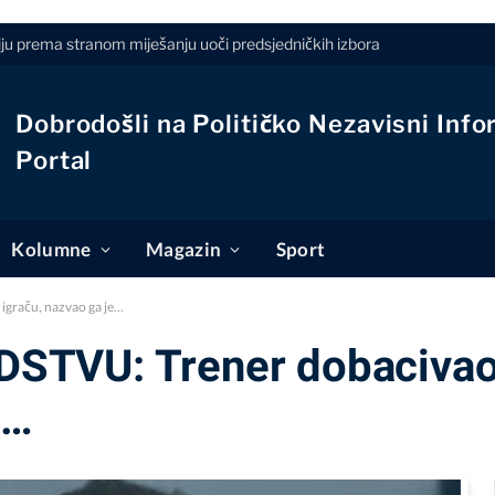
iju prema stranom miješanju uoči predsjedničkih izbora
Dobrodošli na Političko Nezavisni Info
Portal
Kolumne
Magazin
Sport
graču, nazvao ga je…
TVU: Trener dobacivao
e…