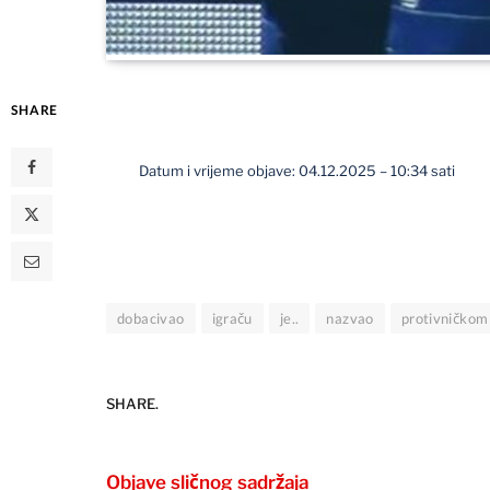
SHARE
Datum i vrijeme objave: 04.12.2025 – 10:34 sati
dobacivao
igraču
je..
nazvao
protivničkom
SHARE.
Objave sličnog sadržaja