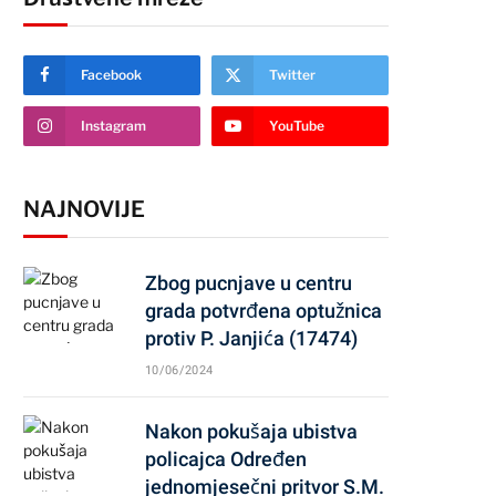
Facebook
Twitter
Instagram
YouTube
NAJNOVIJE
Zbog pucnjave u centru
grada potvrđena optužnica
protiv P. Janjića (17474)
10/06/2024
Nakon pokušaja ubistva
policajca Određen
jednomjesečni pritvor S.M.