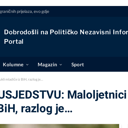
raničnih prijelaza, evo gdje
Dobrodošli na Političko Nezavisni Info
Portal
Kolumne
Magazin
Sport
i mladiće iz BiH, razlog je…
SJEDSTVU: Maloljetnici 
BiH, razlog je…