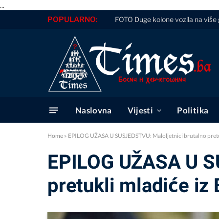
...
POPULARNO:
FOTO Duge kolone vozila na više g
Naslovna
Vijesti
Politika
Home
»
EPILOG UŽASA U SUSJEDSTVU: Maloljetnici brutalno pretukl
EPILOG UŽASA U SU
pretukli mladiće iz 