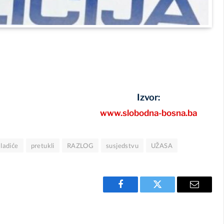
Izvor:
www.slobodna-bosna.ba
ladiće
pretukli
RAZLOG
susjedstvu
UŽASA
Facebook
Twitter
Email