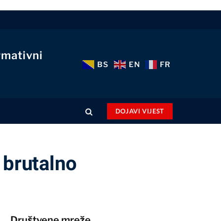
rmativni
BS
EN
FR
DOJAVI VIJEST
brutalno
Društvene mreže