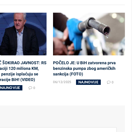
Ć ŠOKIRAO JAVNOST: RS
POČELO JE: U BiH zatvorena prva
ciji 120 miliona KM,
benzinska pumpa zbog američkih
penzije isplaćuju se
sankcija (FOTO)
acije BiH! (VIDEO)
NAJNOVIJE
06/12/2025
0
NAJNOVIJE
0