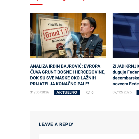
ANALIZA IRDIN BAJROVIĆ: EVROPA
ZIJAD KRNJI
ČUVA GRUNT BOSNE I HERCEGOVINE,
duguje Federa
DOK SU SVE MASKE OKO LAŽNIH
decembarske 
PRIJATELJA KONAČNO PALE!
novcem Feder
AKTUELNO
31/05/2026
0
07/12/2025
LEAVE A REPLY