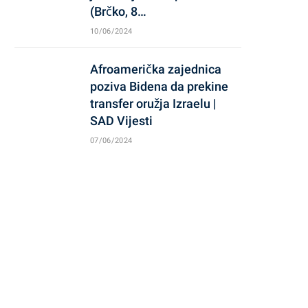
(Brčko, 8…
10/06/2024
Afroamerička zajednica
poziva Bidena da prekine
transfer oružja Izraelu |
SAD Vijesti
07/06/2024