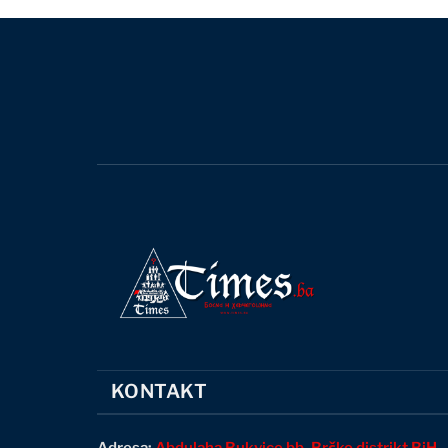
KONTAKT
Adresa:
Abdulaha Bukvice bb, Brčko distrikt BiH