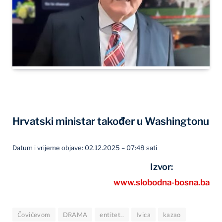
Hrvatski ministar također u Washingtonu
Datum i vrijeme objave: 02.12.2025 – 07:48 sati
Izvor:
www.slobodna-bosna.ba
Čovićevom
DRAMA
entitet..
Ivica
kazao