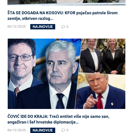
ŠTA SE DOGAĐA NA KOSOVU: KFOR pojačao patrole širom
zemlje, otkriven razlog…
NAJNOVIJE
06/12/2025
0
ČOVIĆ IDE DO KRAJA: Treći entitet više nije samo san,
angažiran i šef hrvatske diplomacije…
NAJNOVIJE
06/12/2025
0