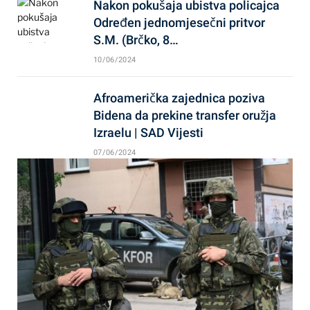
Nakon pokušaja ubistva policajca
Određen jednomjesečni pritvor
S.M. (Brčko, 8…
10/06/2024
Afroamerička zajednica poziva
Bidena da prekine transfer oružja
Izraelu | SAD Vijesti
07/06/2024