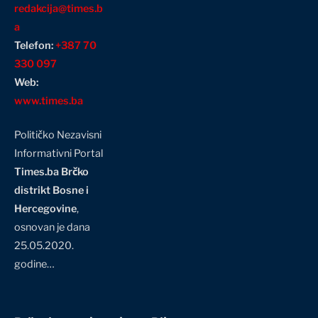
redakcija@times.b
a
Telefon:
+387 70
330 097
Web:
www.times.ba
Političko Nezavisni
Informativni Portal
Times.ba Brčko
distrikt Bosne i
Hercegovine
,
osnovan je dana
25.05.2020.
godine…