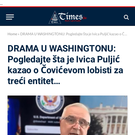
...
Home
»
DRAMA U WASHINGTONU: Pogledajte šta je Ivica Puljić kazao o Čovićevom lobisti za treći entitet…
DRAMA U WASHINGTONU:
Pogledajte šta je Ivica Puljić
kazao o Čovićevom lobisti za
treći entitet…