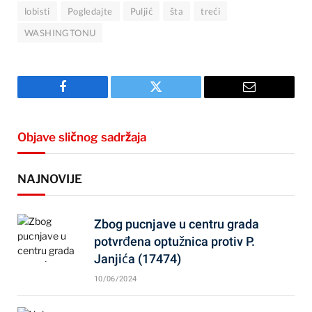
lobisti
Pogledajte
Puljić
šta
treći
WASHINGTONU
Facebook
Twitter
Email
Objave sličnog sadržaja
NAJNOVIJE
Zbog pucnjave u centru grada
potvrđena optužnica protiv P.
Janjića (17474)
10/06/2024