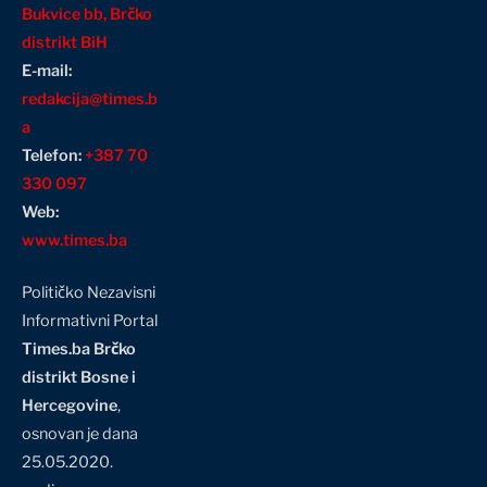
Bukvice bb, Brčko
distrikt BiH
E-mail:
redakcija@times.b
a
Telefon:
+387 70
330 097
Web:
www.times.ba
Političko Nezavisni
Informativni Portal
Times.ba Brčko
distrikt Bosne i
Hercegovine
,
osnovan je dana
25.05.2020.