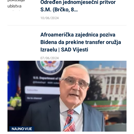
Određen jednomjesečni pritvor
S.M. (Brčko, 8…
10/06/2024
Afroamerička zajednica poziva
Bidena da prekine transfer oružja
Izraelu | SAD Vijesti
07/06/2024
NAJNOVIJE