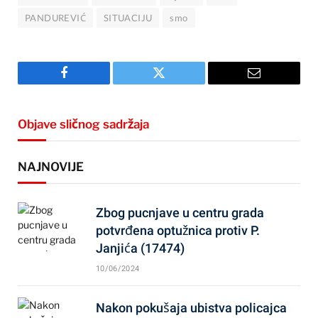
PANDUREVIĆ
SITUACIJU
smo
Facebook
Twitter
Email
Objave sličnog sadržaja
NAJNOVIJE
Zbog pucnjave u centru grada
potvrđena optužnica protiv P.
Janjića (17474)
10/06/2024
Nakon pokušaja ubistva policajca