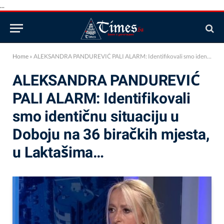
...
Home
»
ALEKSANDRA PANDUREVIĆ PALI ALARM: Identifikovali smo identičnu situaciju u Doboju na 36 biračkih mjesta, u Laktašima…
ALEKSANDRA PANDUREVIĆ
PALI ALARM: Identifikovali
smo identičnu situaciju u
Doboju na 36 biračkih mjesta,
u Laktašima…