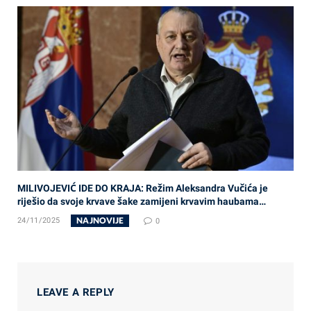
MILIVOJEVIĆ IDE DO KRAJA: Režim Aleksandra Vučića je
riješio da svoje krvave šake zamijeni krvavim haubama…
NAJNOVIJE
24/11/2025
0
LEAVE A REPLY