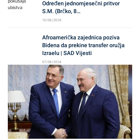
Određen jednomjesečni pritvor
S.M. (Brčko, 8…
10/06/2024
Afroamerička zajednica poziva
Bidena da prekine transfer oružja
Izraelu | SAD Vijesti
07/06/2024