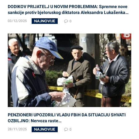
DODIKOV PRIJATELJ U NOVIM PROBLEMIMA: Spremne nove
sankcije protiv bjeloruskog diktatora Aleksandra Lukašenka…
NAJNOVIJE
03/12/2025
0
PENZIONERI UPOZORILI VLADU FBiH DA SITUACIJU SHVATI
OZBILJNO: Nervoza raste…
NAJNOVIJE
28/11/2025
0