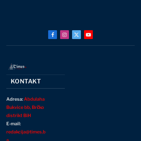
Facebook
Instagram
X
YouTube
(Twitter)
KONTAKT
Adresa:
Abdulaha
Bukvice bb, Brčko
distrikt BiH
E-mail:
redakcija@times.b
a