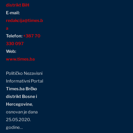
distrikt BiH
E-mail:
redakcija@times.b
a
Telefon:
+387 70
330 097
Web:
www.times.ba
Političko Nezavisni
Informativni Portal
Times.ba Brčko
distrikt Bosne i
Hercegovine
,
osnovan je dana
25.05.2020.
godine…