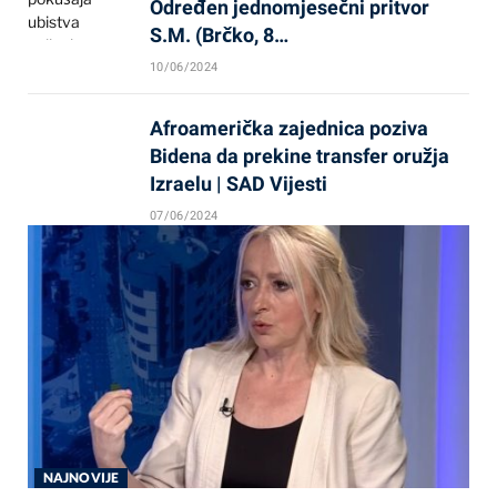
Određen jednomjesečni pritvor
S.M. (Brčko, 8…
10/06/2024
Afroamerička zajednica poziva
Bidena da prekine transfer oružja
Izraelu | SAD Vijesti
07/06/2024
NAJNOVIJE