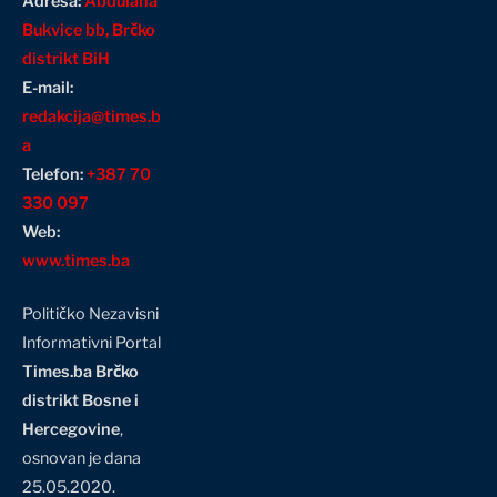
Adresa:
Abdulaha
Bukvice bb, Brčko
distrikt BiH
E-mail:
redakcija@times.b
a
Telefon:
+387 70
330 097
Web:
www.times.ba
Političko Nezavisni
Informativni Portal
Times.ba Brčko
distrikt Bosne i
Hercegovine
,
osnovan je dana
25.05.2020.