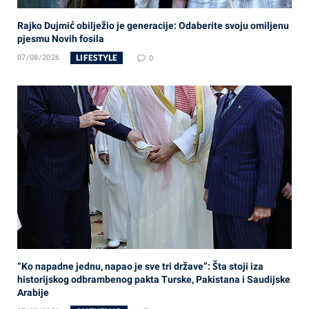
Rajko Dujmić obilježio je generacije: Odaberite svoju omiljenu
pjesmu Novih fosila
LIFESTYLE
07/08/2026
0
“Ko napadne jednu, napao je sve tri države”: Šta stoji iza
historijskog odbrambenog pakta Turske, Pakistana i Saudijske
Arabije