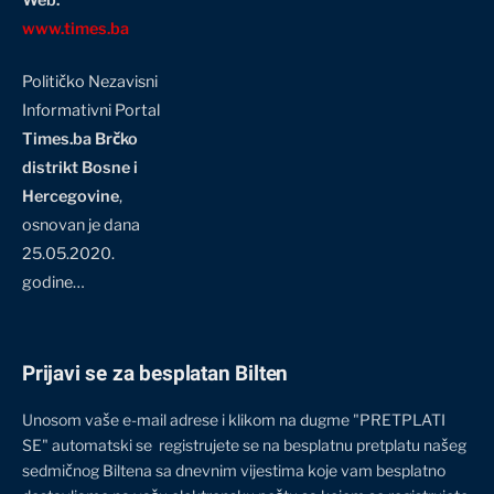
www.times.ba
Političko Nezavisni
Informativni Portal
Times.ba Brčko
distrikt Bosne i
Hercegovine
,
osnovan je dana
25.05.2020.
godine…
Prijavi se za besplatan Bilten
Unosom vaše e-mail adrese i klikom na dugme "PRETPLATI
SE" automatski se registrujete se na besplatnu pretplatu našeg
sedmičnog Biltena sa dnevnim vijestima koje vam besplatno