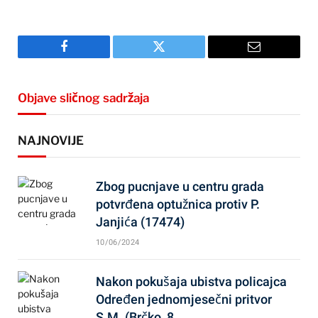
Facebook
Twitter
Email
Objave sličnog sadržaja
NAJNOVIJE
Zbog pucnjave u centru grada
potvrđena optužnica protiv P.
Janjića (17474)
10/06/2024
Nakon pokušaja ubistva policajca
Određen jednomjesečni pritvor
S.M. (Brčko, 8…