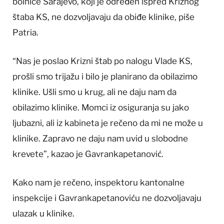
bolnice Sarajevo, koji je određen ispred Kriznog
štaba KS, ne dozvoljavaju da obiđe klinike, piše
Patria.
“Nas je poslao Krizni štab po nalogu Vlade KS,
prošli smo trijažu i bilo je planirano da obilazimo
klinike. Ušli smo u krug, ali ne daju nam da
obilazimo klinike. Momci iz osiguranja su jako
ljubazni, ali iz kabineta je rečeno da mi ne može u
klinike. Zapravo ne daju nam uvid u slobodne
krevete”, kazao je Gavrankapetanović.
Kako nam je rečeno, inspektoru kantonalne
inspekcije i Gavrankapetanoviću ne dozvoljavaju
ulazak u klinike.