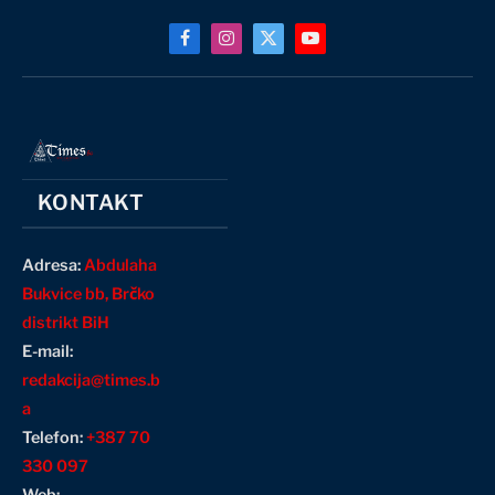
Facebook
Instagram
X
YouTube
(Twitter)
KONTAKT
Adresa:
Abdulaha
Bukvice bb, Brčko
distrikt BiH
E-mail:
redakcija@times.b
a
Telefon:
+387 70
330 097
Web: