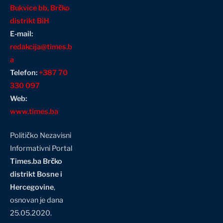
Bukvice bb, Brčko
distrikt BiH
E-mail:
redakcija@times.b
a
Telefon:
+387 70
330 097
Web:
www.times.ba
Političko Nezavisni
Informativni Portal
Times.ba Brčko
distrikt Bosne i
Hercegovine
,
osnovan je dana
25.05.2020.