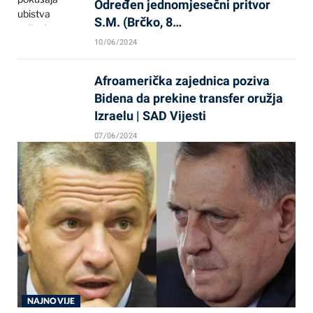
Određen jednomjesečni pritvor
S.M. (Brčko, 8…
10/06/2024
Afroamerička zajednica poziva
Bidena da prekine transfer oružja
Izraelu | SAD Vijesti
07/06/2024
NAJNOVIJE