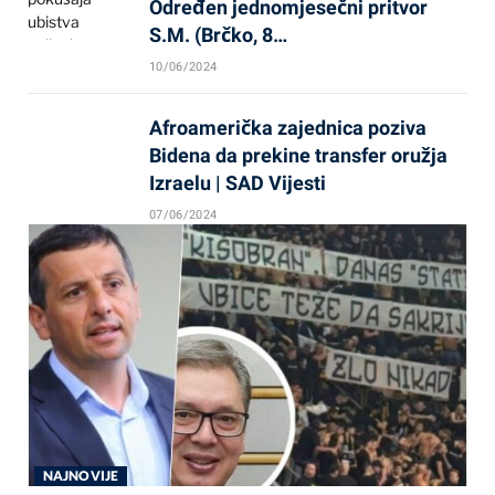
Određen jednomjesečni pritvor
S.M. (Brčko, 8…
10/06/2024
Afroamerička zajednica poziva
Bidena da prekine transfer oružja
Izraelu | SAD Vijesti
07/06/2024
NAJNOVIJE