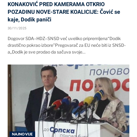
KONAKOVIĆ PRED KAMERAMA OTKRIO
POZADINU NOVE-STARE KOALICIJE: Čović se
kaje, Dodik paniči
30/11/2025
Dogovor SDA–HDZ–SNSD već uveliko pripremljena“Dodik
drastično pokrao izbore”Pregovarač za EU neće biti iz SNSD-
a„Dodik je sve prodao da sačuva svoje…
NAJNOVIJE