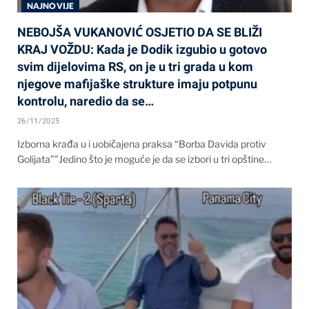
NAJNOVIJE
NEBOJŠA VUKANOVIĆ OSJETIO DA SE BLIŽI
KRAJ VOŽDU: Kada je Dodik izgubio u gotovo
svim dijelovima RS, on je u tri grada u kom
njegove mafijaške strukture imaju potpunu
kontrolu, naredio da se…
26/11/2025
Izborna krađa u i uobičajena praksa “Borba Davida protiv
Golijata””Jedino što je moguće je da se izbori u tri opštine…