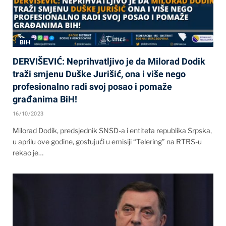
BIH
DERVIŠEVIĆ: Neprihvatljivo je da Milorad Dodik
traži smjenu Duške Jurišić, ona i više nego
profesionalno radi svoj posao i pomaže
građanima BiH!
16/10/2023
Milorad Dodik, predsjednik SNSD-a i entiteta republika Srpska,
u aprilu ove godine, gostujući u emisiji “Telering” na RTRS-u
rekao je…