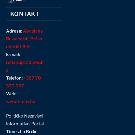
KONTAKT
Adresa:
Abdulaha
Bukvice bb, Brčko
distrikt BiH
E-mail:
redakcija@times.b
a
Telefon:
+387 70
330 097
Web:
www.times.ba
Političko Nezavisni
Informativni Portal
Times.ba Brčko