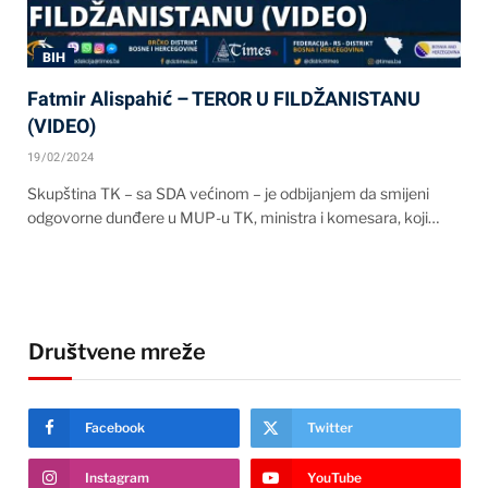
BIH
Fatmir Alispahić – TEROR U FILDŽANISTANU
(VIDEO)
19/02/2024
Skupština TK – sa SDA većinom – je odbijanjem da smijeni
odgovorne dunđere u MUP-u TK, ministra i komesara, koji…
Društvene mreže
Facebook
Twitter
Instagram
YouTube