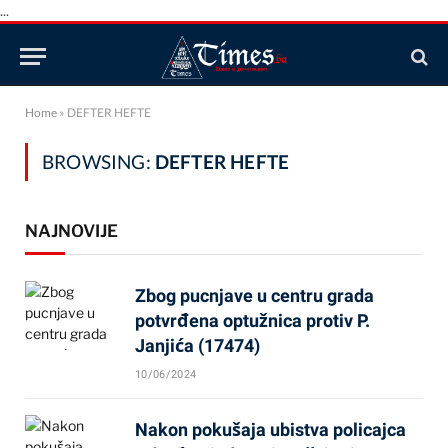
...
Home
»
DEFTER HEFTE
BROWSING:
DEFTER HEFTE
NAJNOVIJE
Zbog pucnjave u centru grada
potvrđena optužnica protiv P.
Janjića (17474)
10/06/2024
Nakon pokušaja ubistva policajca