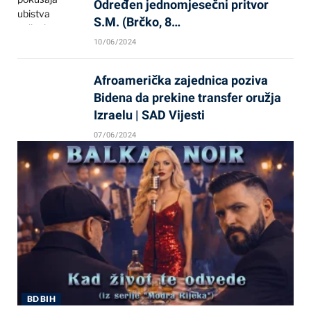
Određen jednomjesečni pritvor
S.M. (Brčko, 8…
10/06/2024
Afroamerička zajednica poziva
Bidena da prekine transfer oružja
Izraelu | SAD Vijesti
07/06/2024
BD BIH