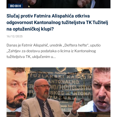
BD BIH
Slučaj protiv Fatmira Alispahića otkriva
odgovornost Kantonalnog tužiteljstva TK Tužitelj
na optuženičkoj klupi?
16/12/2025
Danas je Fatmir Alispahić, urednik „Deftera hefte“, uputio
„Zahtjev za dostavu podataka o licima iz Kantonalnog
tužiteljstva TK, uključenim u…