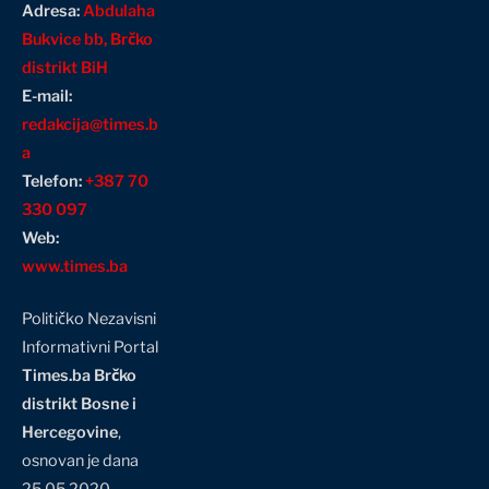
Adresa:
Abdulaha
Bukvice bb, Brčko
distrikt BiH
E-mail:
redakcija@times.b
a
Telefon:
+387 70
330 097
Web:
www.times.ba
Političko Nezavisni
Informativni Portal
Times.ba Brčko
distrikt Bosne i
Hercegovine
,
osnovan je dana
25.05.2020.