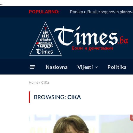
...
POPULARNO:
Panika u Rusiji zbog novih planov
Naslovna
Vijesti
Politika
Home
»
CIKa
BROWSING:
CIKA