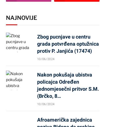
NAJNOVIJE
Zbog pucnjave u centru
grada potvrđena optužnica
protiv P. Janjića (17474)
10/06/2024
Nakon pokušaja ubistva
policajca Određen
jednomjesečni pritvor S.M.
(Brčko, 8…
10/06/2024
Afroamerička zajednica
poziva Bidena da prekine