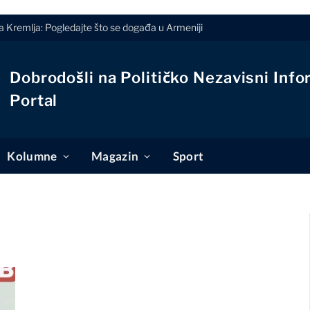
a Kremlja: Pogledajte što se događa u Armeniji
Dobrodošli na Političko Nezavisni Info
Portal
Kolumne
Magazin
Sport