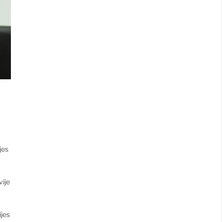
jes
vije
ijes