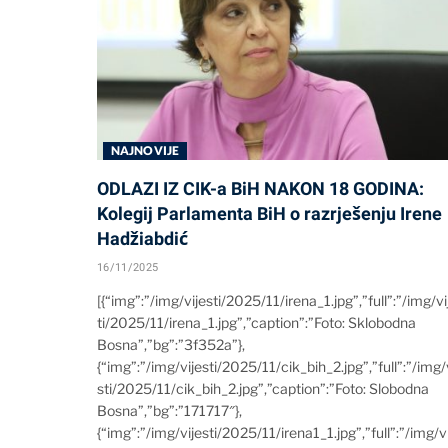
NAJNOVIJE
ODLAZI IZ CIK-a BiH NAKON 18 GODINA:
Kolegij Parlamenta BiH o razrješenju Irene
Hadžiabdić
16/11/2025
[{“img”:”/img/vijesti/2025/11/irena_1.jpg”,”full”:”/img/vi
ti/2025/11/irena_1.jpg”,”caption”:”Foto: Sklobodna
Bosna”,”bg”:”3f352a”},
{“img”:”/img/vijesti/2025/11/cik_bih_2.jpg”,”full”:”/img/
sti/2025/11/cik_bih_2.jpg”,”caption”:”Foto: Slobodna
Bosna”,”bg”:”171717″},
{“img”:”/img/vijesti/2025/11/irena1_1.jpg”,”full”:”/img/v