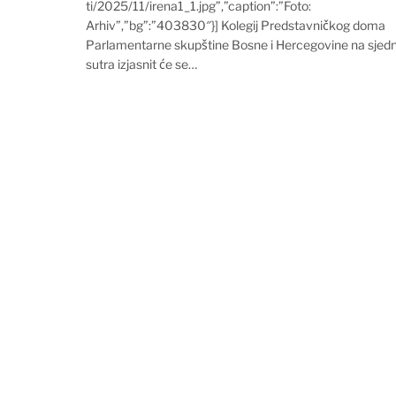
ti/2025/11/irena1_1.jpg”,”caption”:”Foto:
Arhiv”,”bg”:”403830″}] Kolegij Predstavničkog doma
Parlamentarne skupštine Bosne i Hercegovine na sjedn
sutra izjasnit će se…