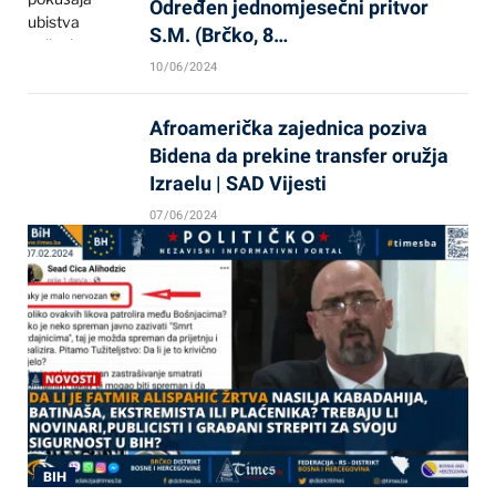
Određen jednomjesečni pritvor
S.M. (Brčko, 8…
10/06/2024
Afroamerička zajednica poziva
Bidena da prekine transfer oružja
Izraelu | SAD Vijesti
07/06/2024
BIH