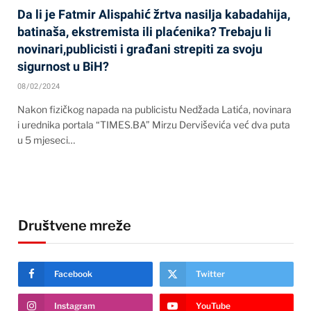
Da li je Fatmir Alispahić žrtva nasilja kabadahija,
batinaša, ekstremista ili plaćenika? Trebaju li
novinari,publicisti i građani strepiti za svoju
sigurnost u BiH?
08/02/2024
Nakon fizičkog napada na publicistu Nedžada Latića, novinara
i urednika portala “TIMES.BA” Mirzu Derviševića već dva puta
u 5 mjeseci…
Društvene mreže
Facebook
Twitter
Instagram
YouTube