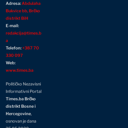
Adresa:
Abdulaha
Bukvice bb, Brčko
distrikt BiH
E-mail:
redakcija@times.b
a
Telefon:
+387 70
330 097
Web:
www.times.ba
Političko Nezavisni
Informativni Portal
Times.ba Brčko
distrikt Bosne i
Hercegovine
,
osnovan je dana