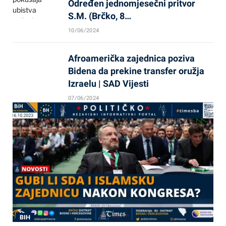
Određen jednomjesečni pritvor
S.M. (Brčko, 8…
10/06/2024
Afroamerička zajednica poziva
Bidena da prekine transfer oružja
Izraelu | SAD Vijesti
07/06/2024
BIH