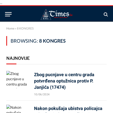
...
Home
»
8 KONGRES
BROWSING:
8 KONGRES
NAJNOVIJE
Zbog pucnjave u centru grada
potvrđena optužnica protiv P.
Janjića (17474)
10/06/2024
Nakon pokušaja ubistva policajca