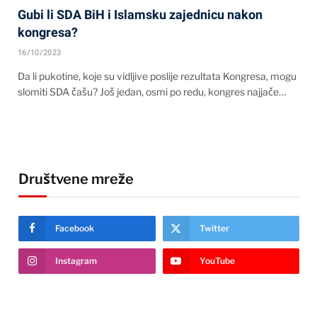
Gubi li SDA BiH i Islamsku zajednicu nakon
kongresa?
16/10/2023
Da li pukotine, koje su vidljive poslije rezultata Kongresa, mogu
slomiti SDA čašu? Još jedan, osmi po redu, kongres najjače…
Društvene mreže
Facebook
Twitter
Instagram
YouTube