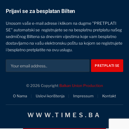
Prijavi se za besplatan Bilten
Unosom vaše e-mail adrese i klikom na dugme "PRETPLATI
SE" automatski se registrujete se na besplatnu pretplatu našeg
sedmičnog Biltena sa dnevnim vijestima koje vam besplatno
dostavljamo na vašu elektronsku poštu sa kojom se registrujete
i besplatno pretplatite na ovu uslugu.
© 2026 Copyright
Balkan Union Production
O Nama
Uslovi korištenja
Impressum
Kontakt
WWW.TIMES.BA