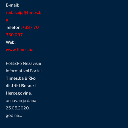
E-mail:
redakcija@times.b
a
Telefon:
+387 70
330 097
Web:
www.times.ba
Političko Nezavisni
Informativni Portal
Times.ba Brčko
distrikt Bosne i
Hercegovine
,
osnovan je dana
25.05.2020.
godine…