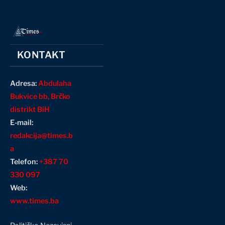
KONTAKT
Adresa:
Abdulaha
Bukvice bb, Brčko
distrikt BiH
E-mail:
redakcija@times.b
a
Telefon:
+387 70
330 097
Web:
www.times.ba