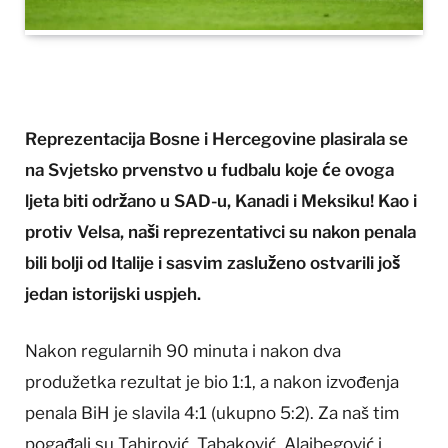
Reprezentacija Bosne i Hercegovine plasirala se
na Svjetsko prvenstvo u fudbalu koje će ovoga
ljeta biti održano u SAD-u, Kanadi i Meksiku! Kao i
protiv Velsa, naši reprezentativci su nakon penala
bili bolji od Italije i sasvim zasluženo ostvarili još
jedan istorijski uspjeh.
Nakon regularnih 90 minuta i nakon dva
produžetka rezultat je bio 1:1, a nakon izvođenja
penala BiH je slavila 4:1 (ukupno 5:2). Za naš tim
pogađali su Tahirović, Tabaković, Alajbegović i