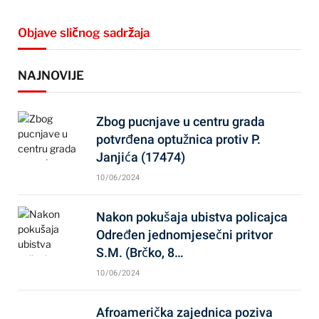
Objave sličnog sadržaja
NAJNOVIJE
Zbog pucnjave u centru grada
potvrđena optužnica protiv P.
Janjića (17474)
10/06/2024
Nakon pokušaja ubistva policajca
Određen jednomjesečni pritvor
S.M. (Brčko, 8…
10/06/2024
Afroamerička zajednica poziva