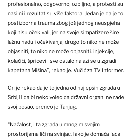
profesionalno, odgovorno, ozbiljno, a protesti su
nasilni i rezultat su više faktora. Jedan je da je to
postizborna trauma zbog još jednog neuspjeha
koji nisu očekivali, jer na svoje simpatizere šire
lažnu nadu i očekivanja, drugo to niko ne može
objasniti, to niko ne može objasniti. injekcije,
kolačići, špricevi i sve ostalo nalazi se u zgradi
kapetana Mišina”, rekao je. Vučić za TV Informer.
On je rekao da je to jedna od najlepših zgrada u
Srbiji i da bi neko voleo da državni organi ne rade
svoj posao, preneo je Tanjug.
“Nažalost, i ta zgrada u mnogim svojim
prostorijama liči na svinjac. Iako je domaća faca