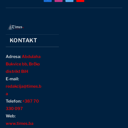
Facebook
Instagram
X
YouTube
(Twitter)
KONTAKT
Adresa:
Abdulaha
Bukvice bb, Brčko
distrikt BiH
E-mail:
redakcija@times.b
a
Telefon:
+387 70
330 097
Web:
www.times.ba