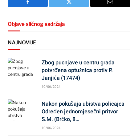
Facebook
Twitter
Email
Objave sličnog sadržaja
NAJNOVIJE
Zbog pucnjave u centru grada
potvrđena optužnica protiv P.
Janjića (17474)
10/06/2024
Nakon pokušaja ubistva policajca
Određen jednomjesečni pritvor
S.M. (Brčko, 8…
10/06/2024