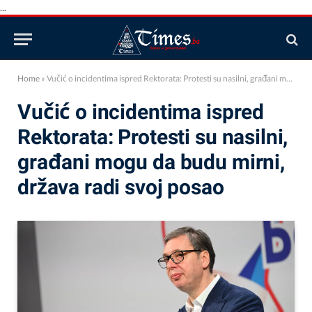
...
Home
»
Vučić o incidentima ispred Rektorata: Protesti su nasilni, građani mogu da budu mirni, država radi svoj posao
Vučić o incidentima ispred
Rektorata: Protesti su nasilni,
građani mogu da budu mirni,
država radi svoj posao