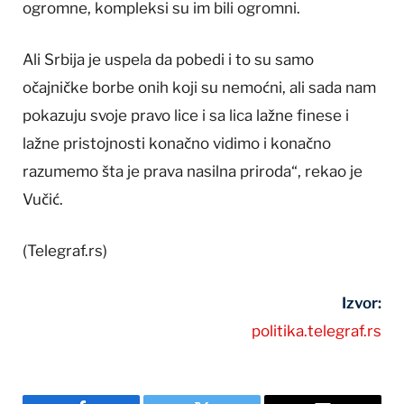
ogromne, kompleksi su im bili ogromni.
Ali Srbija je uspela da pobedi i to su samo
očajničke borbe onih koji su nemoćni, ali sada nam
pokazuju svoje pravo lice i sa lica lažne finese i
lažne pristojnosti konačno vidimo i konačno
razumemo šta je prava nasilna priroda“, rekao je
Vučić.
(Telegraf.rs)
Izvor:
politika.telegraf.rs