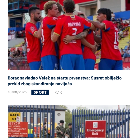
Borac savladao Velež na startu prvenstva: Susret obilježio
prekid zbog skandiranja navijača
SPORT
10/08/2026
0