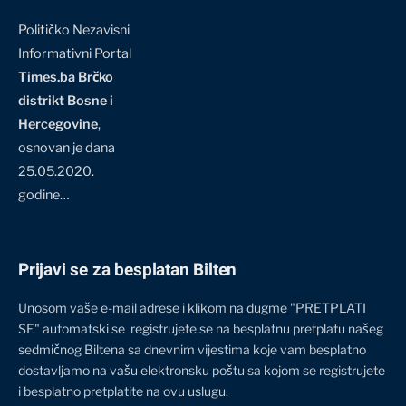
Političko Nezavisni
Informativni Portal
Times.ba Brčko
distrikt Bosne i
Hercegovine
,
osnovan je dana
25.05.2020.
godine…
Prijavi se za besplatan Bilten
Unosom vaše e-mail adrese i klikom na dugme "PRETPLATI
SE" automatski se registrujete se na besplatnu pretplatu našeg
sedmičnog Biltena sa dnevnim vijestima koje vam besplatno
dostavljamo na vašu elektronsku poštu sa kojom se registrujete
i besplatno pretplatite na ovu uslugu.