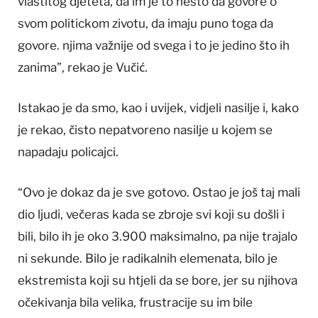
vlastitog djeteta, da im je to nesto da govore o
svom politickom zivotu, da imaju puno toga da
govore. njima važnije od svega i to je jedino što ih
zanima”, rekao je Vučić.
Istakao je da smo, kao i uvijek, vidjeli nasilje i, kako
je rekao, čisto nepatvoreno nasilje u kojem se
napadaju policajci.
“Ovo je dokaz da je sve gotovo. Ostao je još taj mali
dio ljudi, večeras kada se zbroje svi koji su došli i
bili, bilo ih je oko 3.900 maksimalno, pa nije trajalo
ni sekunde. Bilo je radikalnih elemenata, bilo je
ekstremista koji su htjeli da se bore, jer su njihova
očekivanja bila velika, frustracije su im bile