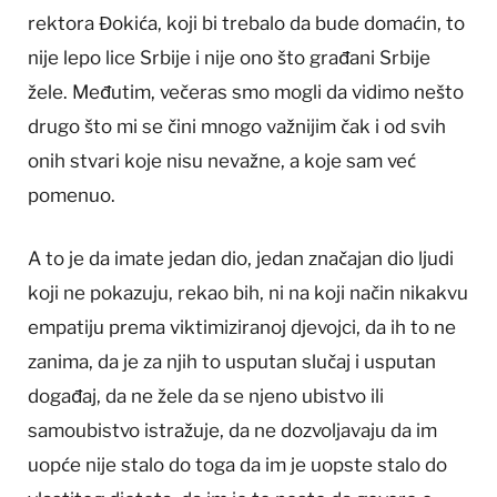
rektora Đokića, koji bi trebalo da bude domaćin, to
nije lepo lice Srbije i nije ono što građani Srbije
žele. Međutim, večeras smo mogli da vidimo nešto
drugo što mi se čini mnogo važnijim čak i od svih
onih stvari koje nisu nevažne, a koje sam već
pomenuo.
A to je da imate jedan dio, jedan značajan dio ljudi
koji ne pokazuju, rekao bih, ni na koji način nikakvu
empatiju prema viktimiziranoj djevojci, da ih to ne
zanima, da je za njih to usputan slučaj i usputan
događaj, da ne žele da se njeno ubistvo ili
samoubistvo istražuje, da ne dozvoljavaju da im
uopće nije stalo do toga da im je uopste stalo do