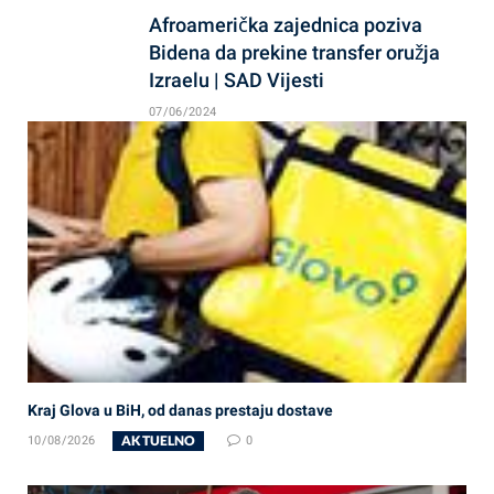
Afroamerička zajednica poziva
Bidena da prekine transfer oružja
Izraelu | SAD Vijesti
07/06/2024
Kraj Glova u BiH, od danas prestaju dostave
AKTUELNO
10/08/2026
0