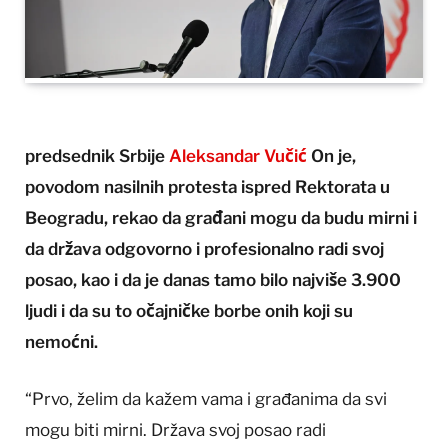
predsednik Srbije
Aleksandar Vučić
On je,
povodom nasilnih protesta ispred Rektorata u
Beogradu, rekao da građani mogu da budu mirni i
da država odgovorno i profesionalno radi svoj
posao, kao i da je danas tamo bilo najviše 3.900
ljudi i da su to očajničke borbe onih koji su
nemoćni.
“Prvo, želim da kažem vama i građanima da svi
mogu biti mirni. Država svoj posao radi